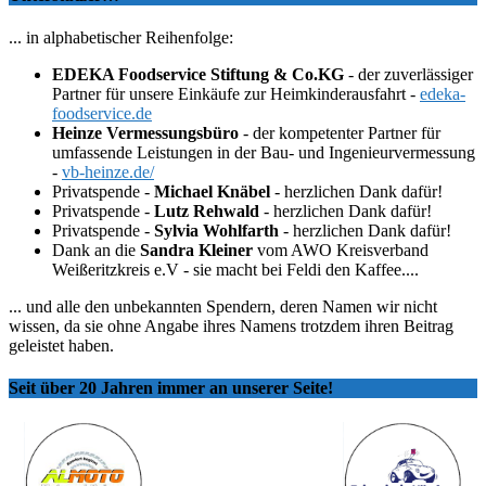
... in alphabetischer Reihenfolge:
EDEKA Foodservice Stiftung & Co.KG
- der zuverlässiger
Partner für unsere Einkäufe zur Heimkinderausfahrt -
edeka-
foodservice.de
Heinze Vermessungsbüro
- der kompetenter Partner für
umfassende Leistungen in der Bau- und Ingenieurvermessung
-
vb-heinze.de/
Privatspende -
Michael Knäbel
- herzlichen Dank dafür!
Privatspende -
Lutz Rehwald
- herzlichen Dank dafür!
Privatspende -
Sylvia Wohlfarth
- herzlichen Dank dafür!
Dank an die
Sandra Kleiner
vom AWO Kreisverband
Weißeritzkreis e.V - sie macht bei Feldi den Kaffee....
... und alle den unbekannten Spendern, deren Namen wir nicht
wissen, da sie ohne Angabe ihres Namens trotzdem ihren Beitrag
geleistet haben.
Seit über 20 Jahren immer an unserer Seite!