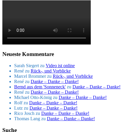
Neueste Kommentare
Sarah Siegert
zu
Video ist online
René
zu
Rück-, und Vorblicke
Marcel Brommer
zu
Rück-, und Vorblicke
René
zu
Danke – Danke – Danke!
Bernd aus dem 'Sonneneck'
zu
Danke – Danke – Danke!
René
zu
Danke – Danke – Danke!
Michael Otto-König
zu
Danke – Danke – Danke!
Rolf
zu
Danke – Danke – Danke!
Lutz
zu
Danke – Danke – Danke!
Rico Josch
zu
Danke – Danke – Danke!
Thomas Lang
zu
Danke – Danke – Danke!
Suche