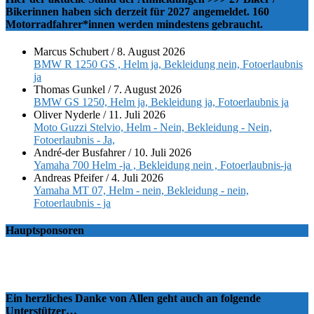
Bikerinnen haben sich derzeit für 2027 angemeldet. 160
Motorradfahrer*innen werden mindestens gebraucht.
Marcus Schubert
/
8. August 2026
BMW R 1250 GS , Helm ja, Bekleidung nein, Fotoerlaubnis
ja
Thomas Gunkel
/
7. August 2026
BMW GS 1250, Helm ja, Bekleidung ja, Fotoerlaubnis ja
Oliver Nyderle
/
11. Juli 2026
Moto Guzzi Stelvio, Helm - Nein, Bekleidung - Nein,
Fotoerlaubnis - Ja,
André-der Busfahrer
/
10. Juli 2026
Yamaha 700 Helm -ja , Bekleidung nein , Fotoerlaubnis-ja
Andreas Pfeifer
/
4. Juli 2026
Yamaha MT 07, Helm - nein, Bekleidung - nein,
Fotoerlaubnis - ja
Hauptsponsoren
Ein herzliches Danke von Allen geht auch an folgende
Unterstützer…