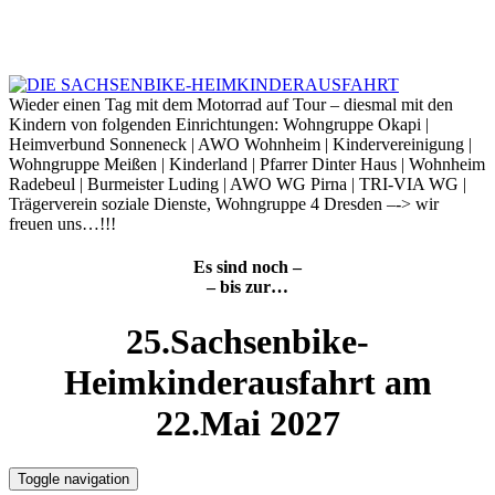
Skip
to
9. August 2026
content
Wieder einen Tag mit dem Motorrad auf Tour – diesmal mit den
Kindern von folgenden Einrichtungen: Wohngruppe Okapi |
Heimverbund Sonneneck | AWO Wohnheim | Kindervereinigung |
Wohngruppe Meißen | Kinderland | Pfarrer Dinter Haus | Wohnheim
Radebeul | Burmeister Luding | AWO WG Pirna | TRI-VIA WG |
Trägerverein soziale Dienste, Wohngruppe 4 Dresden –-> wir
freuen uns…!!!
Es sind noch –
– bis zur…
25.Sachsenbike-
Heimkinderausfahrt am
22.Mai 2027
Toggle navigation