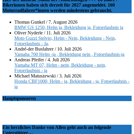
Bikerinnen haben sich derzeit für 2027 angemeldet. 160
Motorradfahrer*innen werden mindestens gebraucht.
Thomas Gunkel
/
7. August 2026
BMW GS 1250, Helm ja, Bekleidung ja, Fotoerlaubnis ja
Oliver Nyderle
/
11. Juli 2026
Moto Guzzi Stelvio, Helm - Nein, Bekleidung - Nein,
Fotoerlaubnis - Ja,
André-der Busfahrer
/
10. Juli 2026
Yamaha 700 Helm -ja , Bekleidung nein , Fotoerlaubnis-ja
Andreas Pfeifer
/
4. Juli 2026
Yamaha MT 07, Helm - nein, Bekleidung - nein,
Fotoerlaubnis - ja
Michael Matuszewski
/
3. Juli 2026
Honda CBF1000, Helm - ja, Bekleidung - ja, Fotoerlaubnis -
ja
Hauptsponsoren
Ein herzliches Danke von Allen geht auch an folgende
Unterstützer…