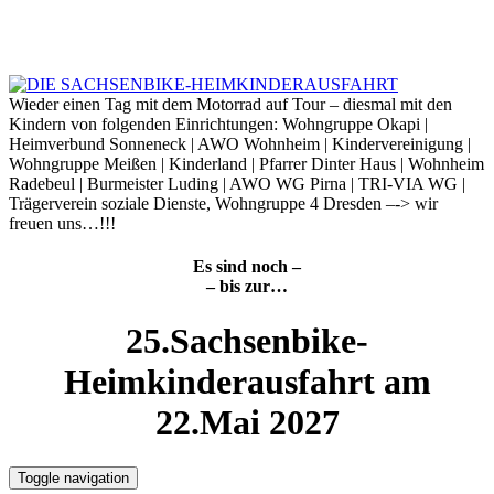
Skip
to
7. August 2026
content
Wieder einen Tag mit dem Motorrad auf Tour – diesmal mit den
Kindern von folgenden Einrichtungen: Wohngruppe Okapi |
Heimverbund Sonneneck | AWO Wohnheim | Kindervereinigung |
Wohngruppe Meißen | Kinderland | Pfarrer Dinter Haus | Wohnheim
Radebeul | Burmeister Luding | AWO WG Pirna | TRI-VIA WG |
Trägerverein soziale Dienste, Wohngruppe 4 Dresden –-> wir
freuen uns…!!!
Es sind noch –
– bis zur…
25.Sachsenbike-
Heimkinderausfahrt am
22.Mai 2027
Toggle navigation