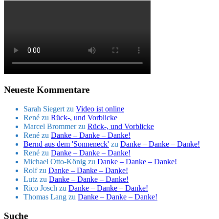
Neueste Kommentare
Sarah Siegert
zu
Video ist online
René
zu
Rück-, und Vorblicke
Marcel Brommer
zu
Rück-, und Vorblicke
René
zu
Danke – Danke – Danke!
Bernd aus dem 'Sonneneck'
zu
Danke – Danke – Danke!
René
zu
Danke – Danke – Danke!
Michael Otto-König
zu
Danke – Danke – Danke!
Rolf
zu
Danke – Danke – Danke!
Lutz
zu
Danke – Danke – Danke!
Rico Josch
zu
Danke – Danke – Danke!
Thomas Lang
zu
Danke – Danke – Danke!
Suche