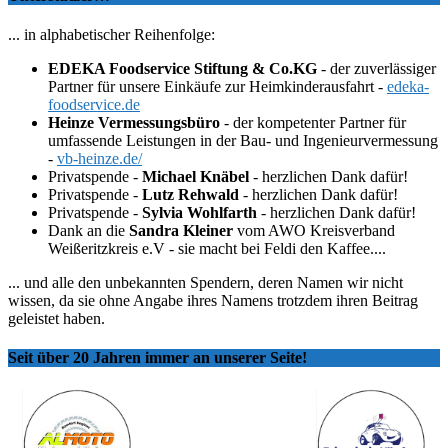
... in alphabetischer Reihenfolge:
EDEKA Foodservice Stiftung & Co.KG
- der zuverlässiger
Partner für unsere Einkäufe zur Heimkinderausfahrt -
edeka-
foodservice.de
Heinze Vermessungsbüro
- der kompetenter Partner für
umfassende Leistungen in der Bau- und Ingenieurvermessung
-
vb-heinze.de/
Privatspende -
Michael Knäbel
- herzlichen Dank dafür!
Privatspende -
Lutz Rehwald
- herzlichen Dank dafür!
Privatspende -
Sylvia Wohlfarth
- herzlichen Dank dafür!
Dank an die
Sandra Kleiner
vom AWO Kreisverband
Weißeritzkreis e.V - sie macht bei Feldi den Kaffee....
... und alle den unbekannten Spendern, deren Namen wir nicht
wissen, da sie ohne Angabe ihres Namens trotzdem ihren Beitrag
geleistet haben.
Seit über 20 Jahren immer an unserer Seite!