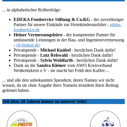
... in alphabetischer Reihenfolge:
EDEKA Foodservice Stiftung & Co.KG
- der zuverlässiger
Partner für unsere Einkäufe zur Heimkinderausfahrt -
edeka-
foodservice.de
Heinze Vermessungsbüro
- der kompetenter Partner für
umfassende Leistungen in der Bau- und Ingenieurvermessung
-
vb-heinze.de/
Privatspende -
Michael Knäbel
- herzlichen Dank dafür!
Privatspende -
Lutz Rehwald
- herzlichen Dank dafür!
Privatspende -
Sylvia Wohlfarth
- herzlichen Dank dafür!
Dank an die
Sandra Kleiner
vom AWO Kreisverband
Weißeritzkreis e.V - sie macht bei Feldi den Kaffee....
... und alle den unbekannten Spendern, deren Namen wir nicht
wissen, da sie ohne Angabe ihres Namens trotzdem ihren Beitrag
geleistet haben.
Seit über 20 Jahren immer an unserer Seite!