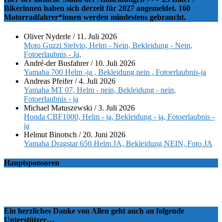
Bikerinnen haben sich derzeit für 2027 angemeldet. 160
Motorradfahrer*innen werden mindestens gebraucht.
Oliver Nyderle
/
11. Juli 2026
Moto Guzzi Stelvio, Helm - Nein, Bekleidung - Nein,
Fotoerlaubnis - Ja,
André-der Busfahrer
/
10. Juli 2026
Yamaha 700 Helm -ja , Bekleidung nein , Fotoerlaubnis-ja
Andreas Pfeifer
/
4. Juli 2026
Yamaha MT 07, Helm - nein, Bekleidung - nein,
Fotoerlaubnis - ja
Michael Matuszewski
/
3. Juli 2026
Honda CBF1000, Helm - ja, Bekleidung - ja, Fotoerlaubnis -
ja
Helmut Binotsch
/
20. Juni 2026
Yamaha Dragstar 650 Helm JA, Bekleidung NEIN, Foto JA
Hauptsponsoren
Ein herzliches Danke von Allen geht auch an folgende
Unterstützer…