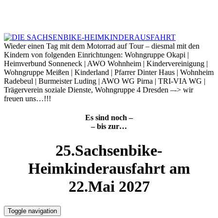
Skip
to
6. August 2026
content
Wieder einen Tag mit dem Motorrad auf Tour – diesmal mit den
Kindern von folgenden Einrichtungen: Wohngruppe Okapi |
Heimverbund Sonneneck | AWO Wohnheim | Kindervereinigung |
Wohngruppe Meißen | Kinderland | Pfarrer Dinter Haus | Wohnheim
Radebeul | Burmeister Luding | AWO WG Pirna | TRI-VIA WG |
Trägerverein soziale Dienste, Wohngruppe 4 Dresden –-> wir
freuen uns…!!!
Es sind noch –
– bis zur…
25.Sachsenbike-
Heimkinderausfahrt am
22.Mai 2027
Toggle navigation