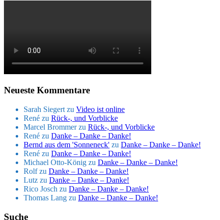
Neueste Kommentare
Sarah Siegert
zu
Video ist online
René
zu
Rück-, und Vorblicke
Marcel Brommer
zu
Rück-, und Vorblicke
René
zu
Danke – Danke – Danke!
Bernd aus dem 'Sonneneck'
zu
Danke – Danke – Danke!
René
zu
Danke – Danke – Danke!
Michael Otto-König
zu
Danke – Danke – Danke!
Rolf
zu
Danke – Danke – Danke!
Lutz
zu
Danke – Danke – Danke!
Rico Josch
zu
Danke – Danke – Danke!
Thomas Lang
zu
Danke – Danke – Danke!
Suche