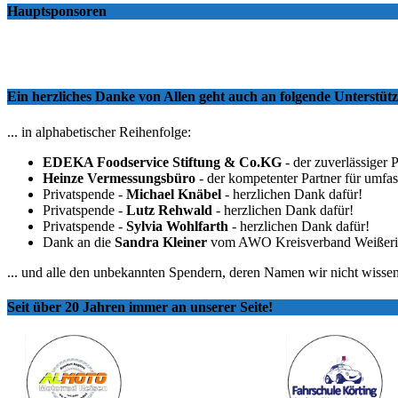
Hauptsponsoren
Ein herzliches Danke von Allen geht auch an folgende Unterstü
... in alphabetischer Reihenfolge:
EDEKA Foodservice Stiftung & Co.KG
- der zuverlässiger 
Heinze Vermessungsbüro
- der kompetenter Partner für umfa
Privatspende -
Michael Knäbel
- herzlichen Dank dafür!
Privatspende -
Lutz Rehwald
- herzlichen Dank dafür!
Privatspende -
Sylvia Wohlfarth
- herzlichen Dank dafür!
Dank an die
Sandra Kleiner
vom AWO Kreisverband Weißeritzkr
... und alle den unbekannten Spendern, deren Namen wir nicht wissen
Seit über 20 Jahren immer an unserer Seite!