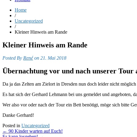
Home
/
Uncategorized
/
Kleiner Hinweis am Rande
Kleiner Hinweis am Rande
Posted By
René
on 21. Mai 2018
Übernachtung vor und nach unserer Tour 
Da ja das Zelten am Zielort in Dresden nun doch leider nicht möglich
Es hat sich der Gerhard Lehmann bei uns gemeldet und angeboten, d
Wer also vor oder nach der Tour ein Bett benötigt, möge sich bitte G
Danke Gerhard!
Posted in
Uncategorized
Post
←
90 Kinder warten auf Euch!
Es kann losgehen!
→