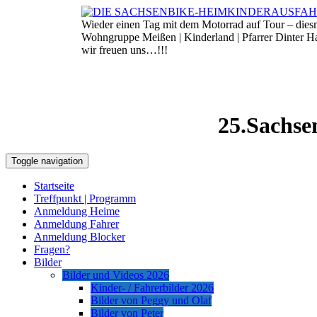
Skip
to
Wieder einen Tag mit dem Motorrad auf Tour – die
7. August 2026
content
Wohngruppe Meißen | Kinderland | Pfarrer Dinter 
wir freuen uns…!!!
25.Sachse
Toggle navigation
Startseite
Treffpunkt | Programm
Anmeldung Heime
Anmeldung Fahrer
Anmeldung Blocker
Fragen?
Bilder
Bilder und Videos 2026
Kinder- / Fahrerbilder 2026
Bilder von Peggy und Olaf
Bilder von Peter