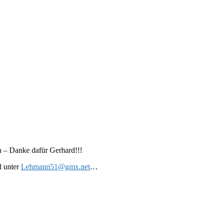
n – Danke dafür Gerhard!!!
l unter
Lehmann51@gmx.net
…