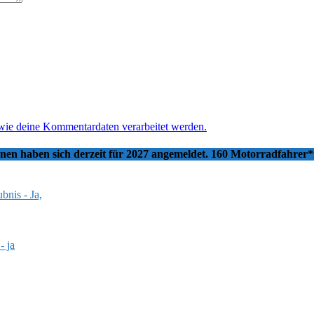
 wie deine Kommentardaten verarbeitet werden.
nnen haben sich derzeit für 2027 angemeldet. 160 Motorradfahrer
bnis - Ja,
- ja