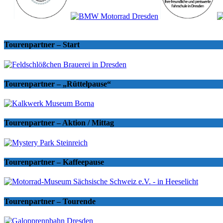
Tourenpartner – Start
Tourenpartner – „Rüttelpause“
Tourenpartner – Aktion / Mittag
Tourenpartner – Kaffeepause
Tourenpartner – Tourende