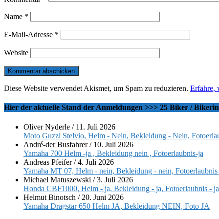
Name
*
E-Mail-Adresse
*
Website
Diese Website verwendet Akismet, um Spam zu reduzieren.
Erfahre,
Hier der aktuelle Stand der Anmeldungen >>> 25 Biker / Bikeri
Oliver Nyderle
/
11. Juli 2026
Moto Guzzi Stelvio, Helm - Nein, Bekleidung - Nein, Fotoerlau
André-der Busfahrer
/
10. Juli 2026
Yamaha 700 Helm -ja , Bekleidung nein , Fotoerlaubnis-ja
Andreas Pfeifer
/
4. Juli 2026
Yamaha MT 07, Helm - nein, Bekleidung - nein, Fotoerlaubnis 
Michael Matuszewski
/
3. Juli 2026
Honda CBF1000, Helm - ja, Bekleidung - ja, Fotoerlaubnis - ja
Helmut Binotsch
/
20. Juni 2026
Yamaha Dragstar 650 Helm JA, Bekleidung NEIN, Foto JA