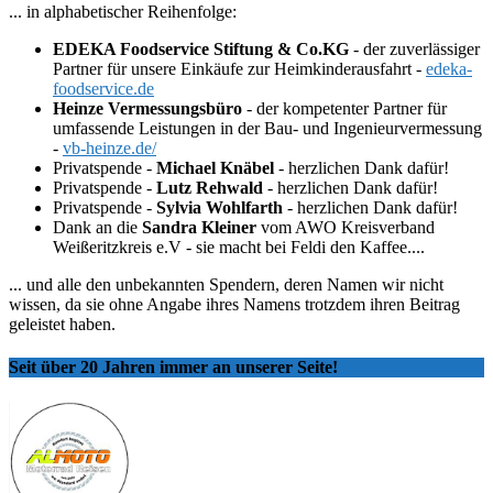
... in alphabetischer Reihenfolge:
EDEKA Foodservice Stiftung & Co.KG
- der zuverlässiger
Partner für unsere Einkäufe zur Heimkinderausfahrt -
edeka-
foodservice.de
Heinze Vermessungsbüro
- der kompetenter Partner für
umfassende Leistungen in der Bau- und Ingenieurvermessung
-
vb-heinze.de/
Privatspende -
Michael Knäbel
- herzlichen Dank dafür!
Privatspende -
Lutz Rehwald
- herzlichen Dank dafür!
Privatspende -
Sylvia Wohlfarth
- herzlichen Dank dafür!
Dank an die
Sandra Kleiner
vom AWO Kreisverband
Weißeritzkreis e.V - sie macht bei Feldi den Kaffee....
... und alle den unbekannten Spendern, deren Namen wir nicht
wissen, da sie ohne Angabe ihres Namens trotzdem ihren Beitrag
geleistet haben.
Seit über 20 Jahren immer an unserer Seite!