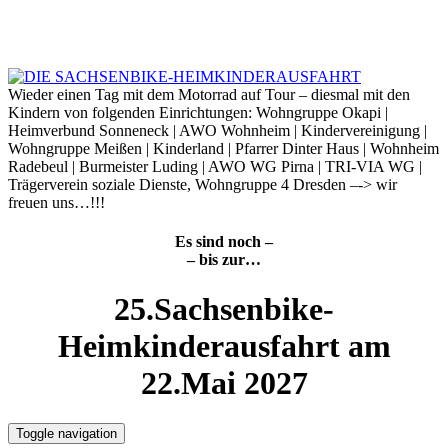
Skip
to
8. August 2026
content
Wieder einen Tag mit dem Motorrad auf Tour – diesmal mit den
Kindern von folgenden Einrichtungen: Wohngruppe Okapi |
Heimverbund Sonneneck | AWO Wohnheim | Kindervereinigung |
Wohngruppe Meißen | Kinderland | Pfarrer Dinter Haus | Wohnheim
Radebeul | Burmeister Luding | AWO WG Pirna | TRI-VIA WG |
Trägerverein soziale Dienste, Wohngruppe 4 Dresden –-> wir
freuen uns…!!!
Es sind noch –
– bis zur…
25.Sachsenbike-
Heimkinderausfahrt am
22.Mai 2027
Toggle navigation