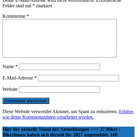
Deine E-Mail-Adresse wird nicht veröffentlicht.
Erforderliche
Felder sind mit
*
markiert
Kommentar
*
Name
*
E-Mail-Adresse
*
Website
Diese Website verwendet Akismet, um Spam zu reduzieren.
Erfahre,
wie deine Kommentardaten verarbeitet werden.
Hier der aktuelle Stand der Anmeldungen >>> 27 Biker /
Bikerinnen haben sich derzeit für 2027 angemeldet. 160