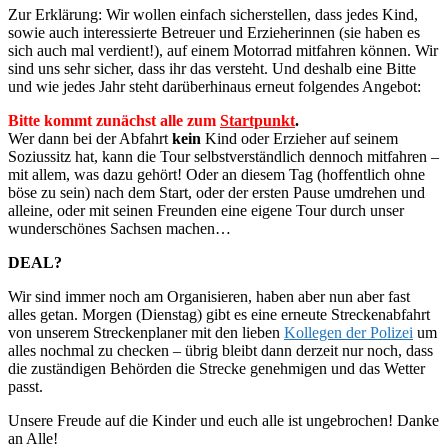
Zur Erklärung: Wir wollen einfach sicherstellen, dass jedes Kind,
sowie auch interessierte Betreuer und Erzieherinnen (sie haben es
sich auch mal verdient!), auf einem Motorrad mitfahren können. Wir
sind uns sehr sicher, dass ihr das versteht. Und deshalb eine Bitte
und wie jedes Jahr steht darüberhinaus erneut folgendes Angebot:
Bitte kommt zunächst alle zum
Startpunkt
.
Wer dann bei der Abfahrt
kein
Kind oder Erzieher auf seinem
Soziussitz hat, kann die Tour selbstverständlich dennoch mitfahren –
mit allem, was dazu gehört! Oder an diesem Tag (hoffentlich ohne
böse zu sein) nach dem Start, oder der ersten Pause umdrehen und
alleine, oder mit seinen Freunden eine eigene Tour durch unser
wunderschönes Sachsen machen…
DEAL?
Wir sind immer noch am Organisieren, haben aber nun aber fast
alles getan. Morgen (Dienstag) gibt es eine erneute Streckenabfahrt
von unserem Streckenplaner mit den lieben
Kollegen der Polizei
um
alles nochmal zu checken – übrig bleibt dann derzeit nur noch, dass
die zuständigen Behörden die Strecke genehmigen und das Wetter
passt.
Unsere Freude auf die Kinder und euch alle ist ungebrochen! Danke
an Alle!