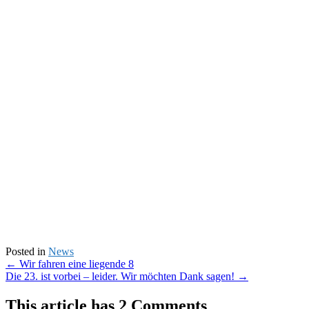
Posted in
News
Post
←
Wir fahren eine liegende 8
Die 23. ist vorbei – leider. Wir möchten Dank sagen!
→
navigation
This article has 2 Comments