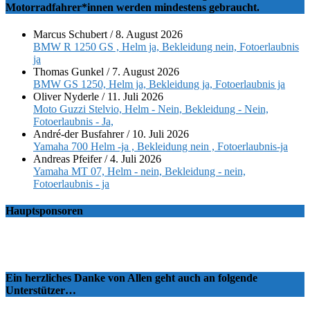
Motorradfahrer*innen werden mindestens gebraucht.
Marcus Schubert
/
8. August 2026
BMW R 1250 GS , Helm ja, Bekleidung nein, Fotoerlaubnis
ja
Thomas Gunkel
/
7. August 2026
BMW GS 1250, Helm ja, Bekleidung ja, Fotoerlaubnis ja
Oliver Nyderle
/
11. Juli 2026
Moto Guzzi Stelvio, Helm - Nein, Bekleidung - Nein,
Fotoerlaubnis - Ja,
André-der Busfahrer
/
10. Juli 2026
Yamaha 700 Helm -ja , Bekleidung nein , Fotoerlaubnis-ja
Andreas Pfeifer
/
4. Juli 2026
Yamaha MT 07, Helm - nein, Bekleidung - nein,
Fotoerlaubnis - ja
Hauptsponsoren
Ein herzliches Danke von Allen geht auch an folgende
Unterstützer…