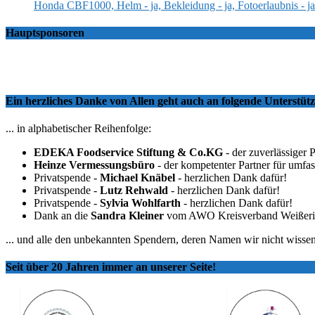
Honda CBF1000, Helm - ja, Bekleidung - ja, Fotoerlaubnis - ja
Hauptsponsoren
Ein herzliches Danke von Allen geht auch an folgende Unterstü
... in alphabetischer Reihenfolge:
EDEKA Foodservice Stiftung & Co.KG
- der zuverlässiger 
Heinze Vermessungsbüro
- der kompetenter Partner für umfa
Privatspende -
Michael Knäbel
- herzlichen Dank dafür!
Privatspende -
Lutz Rehwald
- herzlichen Dank dafür!
Privatspende -
Sylvia Wohlfarth
- herzlichen Dank dafür!
Dank an die
Sandra Kleiner
vom AWO Kreisverband Weißeritzkr
... und alle den unbekannten Spendern, deren Namen wir nicht wissen
Seit über 20 Jahren immer an unserer Seite!