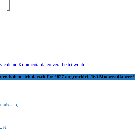
 wie deine Kommentardaten verarbeitet werden.
nnen haben sich derzeit für 2027 angemeldet. 160 Motorradfahrer
bnis - Ja,
- ja