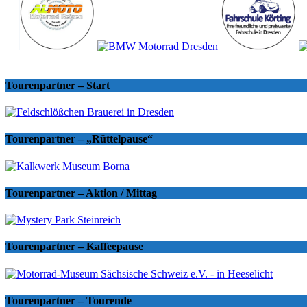
Tourenpartner – Start
Tourenpartner – „Rüttelpause“
Tourenpartner – Aktion / Mittag
Tourenpartner – Kaffeepause
Tourenpartner – Tourende