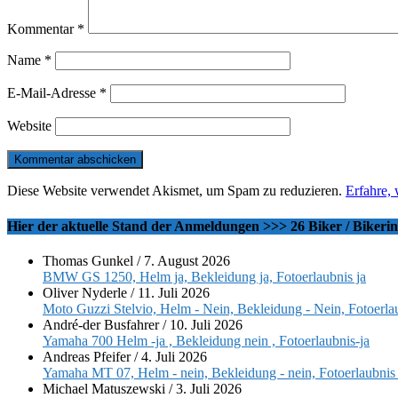
Kommentar
*
Name
*
E-Mail-Adresse
*
Website
Diese Website verwendet Akismet, um Spam zu reduzieren.
Erfahre,
Hier der aktuelle Stand der Anmeldungen >>> 26 Biker / Bikeri
Thomas Gunkel
/
7. August 2026
BMW GS 1250, Helm ja, Bekleidung ja, Fotoerlaubnis ja
Oliver Nyderle
/
11. Juli 2026
Moto Guzzi Stelvio, Helm - Nein, Bekleidung - Nein, Fotoerlau
André-der Busfahrer
/
10. Juli 2026
Yamaha 700 Helm -ja , Bekleidung nein , Fotoerlaubnis-ja
Andreas Pfeifer
/
4. Juli 2026
Yamaha MT 07, Helm - nein, Bekleidung - nein, Fotoerlaubnis 
Michael Matuszewski
/
3. Juli 2026