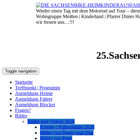
Skip
to
Wieder einen Tag mit dem Motorrad auf Tour – die
8. August 2026
content
Wohngruppe Meißen | Kinderland | Pfarrer Dinter 
wir freuen uns…!!!
25.Sachse
Toggle navigation
Startseite
Treffpunkt | Programm
Anmeldung Heime
Anmeldung Fahrer
Anmeldung Blocker
Fragen?
Bilder
Bilder und Videos 2026
Kinder- / Fahrerbilder 2026
Bilder von Peggy und Olaf
Bilder von Peter