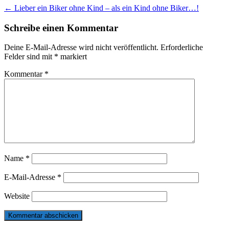
Post
←
Lieber ein Biker ohne Kind – als ein Kind ohne Biker…!
navigation
Schreibe einen Kommentar
Deine E-Mail-Adresse wird nicht veröffentlicht.
Erforderliche
Felder sind mit
*
markiert
Kommentar
*
Name
*
E-Mail-Adresse
*
Website