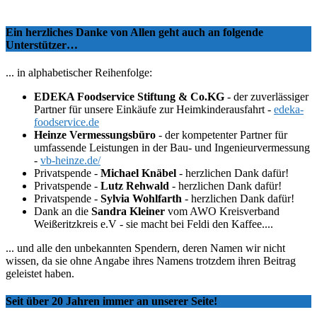
Ein herzliches Danke von Allen geht auch an folgende
Unterstützer…
... in alphabetischer Reihenfolge:
EDEKA Foodservice Stiftung & Co.KG
- der zuverlässiger
Partner für unsere Einkäufe zur Heimkinderausfahrt -
edeka-
foodservice.de
Heinze Vermessungsbüro
- der kompetenter Partner für
umfassende Leistungen in der Bau- und Ingenieurvermessung
-
vb-heinze.de/
Privatspende -
Michael Knäbel
- herzlichen Dank dafür!
Privatspende -
Lutz Rehwald
- herzlichen Dank dafür!
Privatspende -
Sylvia Wohlfarth
- herzlichen Dank dafür!
Dank an die
Sandra Kleiner
vom AWO Kreisverband
Weißeritzkreis e.V - sie macht bei Feldi den Kaffee....
... und alle den unbekannten Spendern, deren Namen wir nicht
wissen, da sie ohne Angabe ihres Namens trotzdem ihren Beitrag
geleistet haben.
Seit über 20 Jahren immer an unserer Seite!