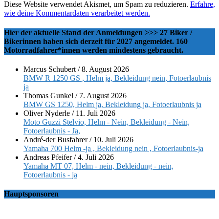
Diese Website verwendet Akismet, um Spam zu reduzieren.
Erfahre,
wie deine Kommentardaten verarbeitet werden.
Hier der aktuelle Stand der Anmeldungen >>> 27 Biker /
Bikerinnen haben sich derzeit für 2027 angemeldet. 160
Motorradfahrer*innen werden mindestens gebraucht.
Marcus Schubert
/
8. August 2026
BMW R 1250 GS , Helm ja, Bekleidung nein, Fotoerlaubnis
ja
Thomas Gunkel
/
7. August 2026
BMW GS 1250, Helm ja, Bekleidung ja, Fotoerlaubnis ja
Oliver Nyderle
/
11. Juli 2026
Moto Guzzi Stelvio, Helm - Nein, Bekleidung - Nein,
Fotoerlaubnis - Ja,
André-der Busfahrer
/
10. Juli 2026
Yamaha 700 Helm -ja , Bekleidung nein , Fotoerlaubnis-ja
Andreas Pfeifer
/
4. Juli 2026
Yamaha MT 07, Helm - nein, Bekleidung - nein,
Fotoerlaubnis - ja
Hauptsponsoren