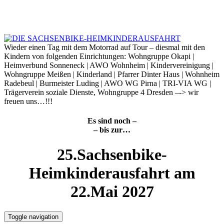
Skip
to
9. August 2026
content
Wieder einen Tag mit dem Motorrad auf Tour – diesmal mit den
Kindern von folgenden Einrichtungen: Wohngruppe Okapi |
Heimverbund Sonneneck | AWO Wohnheim | Kindervereinigung |
Wohngruppe Meißen | Kinderland | Pfarrer Dinter Haus | Wohnheim
Radebeul | Burmeister Luding | AWO WG Pirna | TRI-VIA WG |
Trägerverein soziale Dienste, Wohngruppe 4 Dresden –-> wir
freuen uns…!!!
Es sind noch –
– bis zur…
25.Sachsenbike-
Heimkinderausfahrt am
22.Mai 2027
Toggle navigation