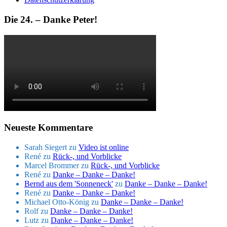
Die 24. – Danke Peter!
Neueste Kommentare
Sarah Siegert
zu
Video ist online
René
zu
Rück-, und Vorblicke
Marcel Brommer
zu
Rück-, und Vorblicke
René
zu
Danke – Danke – Danke!
Bernd aus dem 'Sonneneck'
zu
Danke – Danke – Danke!
René
zu
Danke – Danke – Danke!
Michael Otto-König
zu
Danke – Danke – Danke!
Rolf
zu
Danke – Danke – Danke!
Lutz
zu
Danke – Danke – Danke!