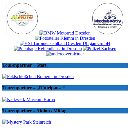
Tourenpartner – Start
Tourenpartner – „Rüttelpause“
Tourenpartner – Aktion / Mittag