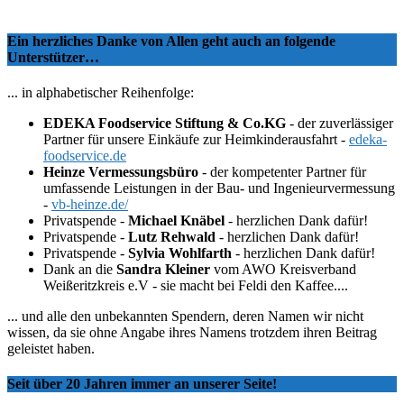
Ein herzliches Danke von Allen geht auch an folgende
Unterstützer…
... in alphabetischer Reihenfolge:
EDEKA Foodservice Stiftung & Co.KG
- der zuverlässiger
Partner für unsere Einkäufe zur Heimkinderausfahrt -
edeka-
foodservice.de
Heinze Vermessungsbüro
- der kompetenter Partner für
umfassende Leistungen in der Bau- und Ingenieurvermessung
-
vb-heinze.de/
Privatspende -
Michael Knäbel
- herzlichen Dank dafür!
Privatspende -
Lutz Rehwald
- herzlichen Dank dafür!
Privatspende -
Sylvia Wohlfarth
- herzlichen Dank dafür!
Dank an die
Sandra Kleiner
vom AWO Kreisverband
Weißeritzkreis e.V - sie macht bei Feldi den Kaffee....
... und alle den unbekannten Spendern, deren Namen wir nicht
wissen, da sie ohne Angabe ihres Namens trotzdem ihren Beitrag
geleistet haben.
Seit über 20 Jahren immer an unserer Seite!