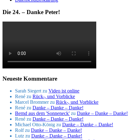
Die 24. – Danke Peter!
Neueste Kommentare
Sarah Siegert
zu
Video ist online
René
zu
Rück-, und Vorblicke
Marcel Brommer
zu
Rück-, und Vorblicke
René
zu
Danke – Danke – Danke!
Bernd aus dem 'Sonneneck'
zu
Danke – Danke – Danke!
René
zu
Danke – Danke – Danke!
Michael Otto-König
zu
Danke – Danke – Danke!
Rolf
zu
Danke – Danke – Danke!
Lutz
zu
Danke – Danke – Danke!