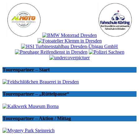
Tourenpartner – Start
Tourenpartner – „Rüttelpause“
Tourenpartner – Aktion / Mittag