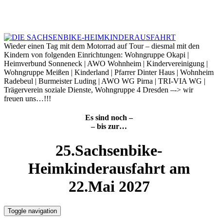
Skip
to
6. August 2026
content
Wieder einen Tag mit dem Motorrad auf Tour – diesmal mit den
Kindern von folgenden Einrichtungen: Wohngruppe Okapi |
Heimverbund Sonneneck | AWO Wohnheim | Kindervereinigung |
Wohngruppe Meißen | Kinderland | Pfarrer Dinter Haus | Wohnheim
Radebeul | Burmeister Luding | AWO WG Pirna | TRI-VIA WG |
Trägerverein soziale Dienste, Wohngruppe 4 Dresden –-> wir
freuen uns…!!!
Es sind noch –
– bis zur…
25.Sachsenbike-
Heimkinderausfahrt am
22.Mai 2027
Toggle navigation