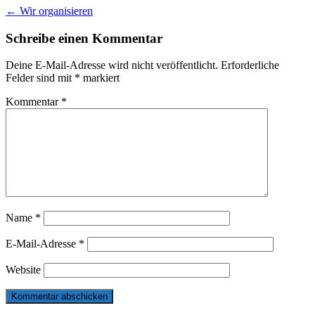
Post
←
Wir organisieren
navigation
Schreibe einen Kommentar
Deine E-Mail-Adresse wird nicht veröffentlicht.
Erforderliche
Felder sind mit
*
markiert
Kommentar
*
Name
*
E-Mail-Adresse
*
Website