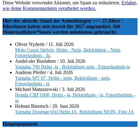
Diese Website verwendet Akismet, um Spam zu reduzieren.
Erfahre,
wie deine Kommentardaten verarbeitet werden.
Hier der aktuelle Stand der Anmeldungen >>> 25 Biker /
Bikerinnen haben sich derzeit für 2027 angemeldet. 160
Motorradfahrer*innen werden mindestens gebraucht.
Oliver Nyderle
/
11. Juli 2026
Moto Guzzi Stelvio, Helm - Nein, Bekleidung - Nein,
Fotoerlaubnis - Ja,
André-der Busfahrer
/
10. Juli 2026
Yamaha 700 Helm -ja , Bekleidung nein , Fotoerlaubnis-ja
Andreas Pfeifer
/
4. Juli 2026
Yamaha MT 07, Helm - nein, Bekleidung - nein,
Fotoerlaubnis - ja
Michael Matuszewski
/
3. Juli 2026
Honda CBF1000, Helm - ja, Bekleidung - ja, Fotoerlaubnis -
ja
Helmut Binotsch
/
20. Juni 2026
Yamaha Dragstar 650 Helm JA, Bekleidung NEIN, Foto JA
Hauptsponsoren