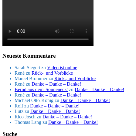
Neueste Kommentare
Sarah Siegert
zu
Video ist online
René
zu
Rück-, und Vorblicke
Marcel Brommer
zu
Rück-, und Vorblicke
René
zu
Danke – Danke – Danke!
Bernd aus dem 'Sonneneck'
zu
Danke – Danke – Danke!
René
zu
Danke – Danke – Danke!
Michael Otto-König
zu
Danke – Danke – Danke!
Rolf
zu
Danke – Danke – Danke!
Lutz
zu
Danke – Danke – Danke!
Rico Josch
zu
Danke – Danke – Danke!
Thomas Lang
zu
Danke – Danke – Danke!
Suche