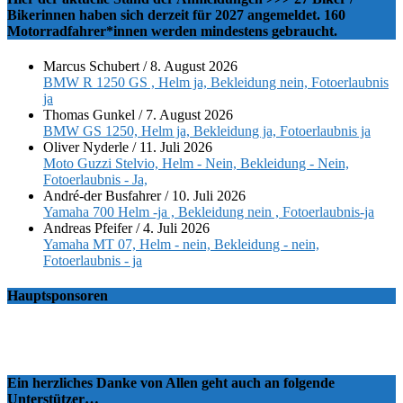
Bikerinnen haben sich derzeit für 2027 angemeldet. 160
Motorradfahrer*innen werden mindestens gebraucht.
Marcus Schubert
/
8. August 2026
BMW R 1250 GS , Helm ja, Bekleidung nein, Fotoerlaubnis
ja
Thomas Gunkel
/
7. August 2026
BMW GS 1250, Helm ja, Bekleidung ja, Fotoerlaubnis ja
Oliver Nyderle
/
11. Juli 2026
Moto Guzzi Stelvio, Helm - Nein, Bekleidung - Nein,
Fotoerlaubnis - Ja,
André-der Busfahrer
/
10. Juli 2026
Yamaha 700 Helm -ja , Bekleidung nein , Fotoerlaubnis-ja
Andreas Pfeifer
/
4. Juli 2026
Yamaha MT 07, Helm - nein, Bekleidung - nein,
Fotoerlaubnis - ja
Hauptsponsoren
Ein herzliches Danke von Allen geht auch an folgende
Unterstützer…