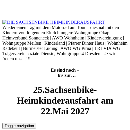
Skip
to
10. August 2026
content
Wieder einen Tag mit dem Motorrad auf Tour – diesmal mit den
Kindern von folgenden Einrichtungen: Wohngruppe Okapi |
Heimverbund Sonneneck | AWO Wohnheim | Kindervereinigung |
Wohngruppe Meißen | Kinderland | Pfarrer Dinter Haus | Wohnheim
Radebeul | Burmeister Luding | AWO WG Pirna | TRI-VIA WG |
Trägerverein soziale Dienste, Wohngruppe 4 Dresden –-> wir
freuen uns…!!!
Es sind noch –
– bis zur…
25.Sachsenbike-
Heimkinderausfahrt am
22.Mai 2027
Toggle navigation