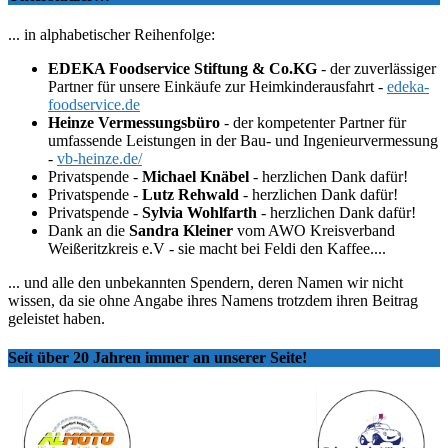
... in alphabetischer Reihenfolge:
EDEKA Foodservice Stiftung & Co.KG
- der zuverlässiger
Partner für unsere Einkäufe zur Heimkinderausfahrt -
edeka-
foodservice.de
Heinze Vermessungsbüro
- der kompetenter Partner für
umfassende Leistungen in der Bau- und Ingenieurvermessung
-
vb-heinze.de/
Privatspende -
Michael Knäbel
- herzlichen Dank dafür!
Privatspende -
Lutz Rehwald
- herzlichen Dank dafür!
Privatspende -
Sylvia Wohlfarth
- herzlichen Dank dafür!
Dank an die
Sandra Kleiner
vom AWO Kreisverband
Weißeritzkreis e.V - sie macht bei Feldi den Kaffee....
... und alle den unbekannten Spendern, deren Namen wir nicht
wissen, da sie ohne Angabe ihres Namens trotzdem ihren Beitrag
geleistet haben.
Seit über 20 Jahren immer an unserer Seite!