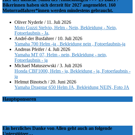
Bikerinnen haben sich derzeit für 2027 angemeldet. 160
Motorradfahrer*innen werden mindestens gebraucht.
Oliver Nyderle
/
11. Juli 2026
Moto Guzzi Stelvio, Helm - Nein, Bekleidung - Nein,
Fotoerlaubnis - Ja,
André-der Busfahrer
/
10. Juli 2026
Yamaha 700 Helm -ja , Bekleidung nein , Fotoerlaubnis-ja
Andreas Pfeifer
/
4. Juli 2026
Yamaha MT 07, Helm - nein, Bekleidung - nein,
Fotoerlaubnis - ja
Michael Matuszewski
/
3. Juli 2026
Honda CBF1000, Helm - ja, Bekleidung - ja, Fotoerlaubnis -
ja
Helmut Binotsch
/
20. Juni 2026
Yamaha Dragstar 650 Helm JA, Bekleidung NEIN, Foto JA
Hauptsponsoren
Ein herzliches Danke von Allen geht auch an folgende
Unterstützer…