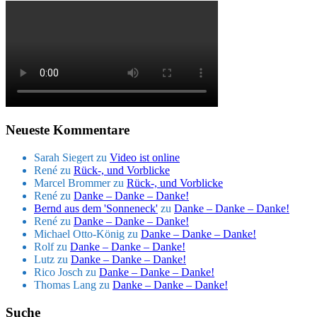
Neueste Kommentare
Sarah Siegert
zu
Video ist online
René
zu
Rück-, und Vorblicke
Marcel Brommer
zu
Rück-, und Vorblicke
René
zu
Danke – Danke – Danke!
Bernd aus dem 'Sonneneck'
zu
Danke – Danke – Danke!
René
zu
Danke – Danke – Danke!
Michael Otto-König
zu
Danke – Danke – Danke!
Rolf
zu
Danke – Danke – Danke!
Lutz
zu
Danke – Danke – Danke!
Rico Josch
zu
Danke – Danke – Danke!
Thomas Lang
zu
Danke – Danke – Danke!
Suche