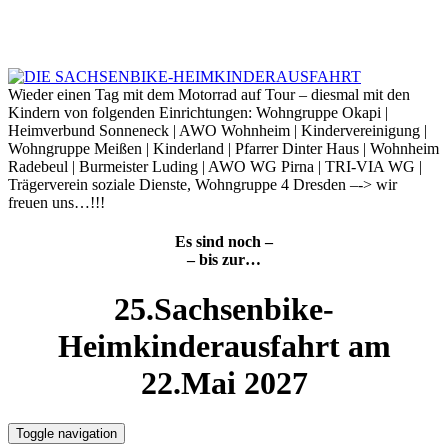
Skip
to
7. August 2026
content
Wieder einen Tag mit dem Motorrad auf Tour – diesmal mit den
Kindern von folgenden Einrichtungen: Wohngruppe Okapi |
Heimverbund Sonneneck | AWO Wohnheim | Kindervereinigung |
Wohngruppe Meißen | Kinderland | Pfarrer Dinter Haus | Wohnheim
Radebeul | Burmeister Luding | AWO WG Pirna | TRI-VIA WG |
Trägerverein soziale Dienste, Wohngruppe 4 Dresden –-> wir
freuen uns…!!!
Es sind noch –
– bis zur…
25.Sachsenbike-
Heimkinderausfahrt am
22.Mai 2027
Toggle navigation