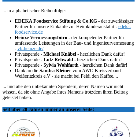
... in alphabetischer Reihenfolge:
EDEKA Foodservice Stiftung & Co.KG
- der zuverlässiger
Partner für unsere Einkäufe zur Heimkinderausfahrt -
edeka-
foodservice.de
Heinze Vermessungsbüro
- der kompetenter Partner für
umfassende Leistungen in der Bau- und Ingenieurvermessung
-
vb-heinze.de/
Privatspende -
Michael Knäbel
- herzlichen Dank dafür!
Privatspende -
Lutz Rehwald
- herzlichen Dank dafür!
Privatspende -
Sylvia Wohlfarth
- herzlichen Dank dafür!
Dank an die
Sandra Kleiner
vom AWO Kreisverband
Weißeritzkreis e.V - sie macht bei Feldi den Kaffee....
... und alle den unbekannten Spendern, deren Namen wir nicht
wissen, da sie ohne Angabe ihres Namens trotzdem ihren Beitrag
geleistet haben.
Seit über 20 Jahren immer an unserer Seite!