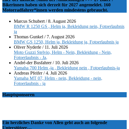
Bikerinnen haben sich derzeit für 2027 angemeldet. 160
Motorradfahrer*innen werden mindestens gebraucht.
Marcus Schubert
/
8. August 2026
BMW R 1250 GS , Helm ja, Bekleidung nein, Fotoerlaubnis
ja
Thomas Gunkel
/
7. August 2026
BMW GS 1250, Helm ja, Bekleidung ja, Fotoerlaubnis ja
Oliver Nyderle
/
11. Juli 2026
Moto Guzzi Stelvio, Helm - Nein, Bekleidung - Nein,
Fotoerlaubnis - Ja,
André-der Busfahrer
/
10. Juli 2026
Yamaha 700 Helm -ja , Bekleidung nein , Fotoerlaubnis-ja
Andreas Pfeifer
/
4. Juli 2026
Yamaha MT 07, Helm - nein, Bekleidung - nein,
Fotoerlaubnis - ja
Hauptsponsoren
Ein herzliches Danke von Allen geht auch an folgende
Unterstützer…