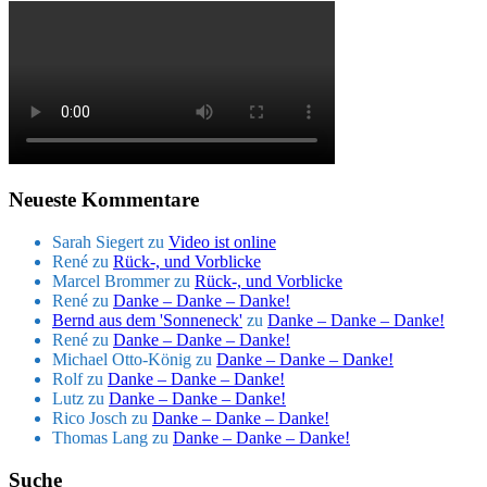
Neueste Kommentare
Sarah Siegert
zu
Video ist online
René
zu
Rück-, und Vorblicke
Marcel Brommer
zu
Rück-, und Vorblicke
René
zu
Danke – Danke – Danke!
Bernd aus dem 'Sonneneck'
zu
Danke – Danke – Danke!
René
zu
Danke – Danke – Danke!
Michael Otto-König
zu
Danke – Danke – Danke!
Rolf
zu
Danke – Danke – Danke!
Lutz
zu
Danke – Danke – Danke!
Rico Josch
zu
Danke – Danke – Danke!
Thomas Lang
zu
Danke – Danke – Danke!
Suche