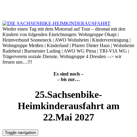
Skip
to
8. August 2026
content
Wieder einen Tag mit dem Motorrad auf Tour – diesmal mit den
Kindern von folgenden Einrichtungen: Wohngruppe Okapi |
Heimverbund Sonneneck | AWO Wohnheim | Kindervereinigung |
Wohngruppe Meißen | Kinderland | Pfarrer Dinter Haus | Wohnheim
Radebeul | Burmeister Luding | AWO WG Pirna | TRI-VIA WG |
Trägerverein soziale Dienste, Wohngruppe 4 Dresden –-> wir
freuen uns…!!!
Es sind noch –
– bis zur…
25.Sachsenbike-
Heimkinderausfahrt am
22.Mai 2027
Toggle navigation