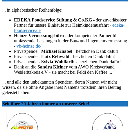
... in alphabetischer Reihenfolge:
EDEKA Foodservice Stiftung & Co.KG
- der zuverlässiger
Partner für unsere Einkäufe zur Heimkinderausfahrt -
edeka-
foodservice.de
Heinze Vermessungsbüro
- der kompetenter Partner für
umfassende Leistungen in der Bau- und Ingenieurvermessung
-
vb-heinze.de/
Privatspende -
Michael Knäbel
- herzlichen Dank dafür!
Privatspende -
Lutz Rehwald
- herzlichen Dank dafür!
Privatspende -
Sylvia Wohlfarth
- herzlichen Dank dafür!
Dank an die
Sandra Kleiner
vom AWO Kreisverband
Weißeritzkreis e.V - sie macht bei Feldi den Kaffee....
... und alle den unbekannten Spendern, deren Namen wir nicht
wissen, da sie ohne Angabe ihres Namens trotzdem ihren Beitrag
geleistet haben.
Seit über 20 Jahren immer an unserer Seite!