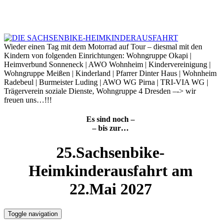
Skip
to
8. August 2026
content
Wieder einen Tag mit dem Motorrad auf Tour – diesmal mit den
Kindern von folgenden Einrichtungen: Wohngruppe Okapi |
Heimverbund Sonneneck | AWO Wohnheim | Kindervereinigung |
Wohngruppe Meißen | Kinderland | Pfarrer Dinter Haus | Wohnheim
Radebeul | Burmeister Luding | AWO WG Pirna | TRI-VIA WG |
Trägerverein soziale Dienste, Wohngruppe 4 Dresden –-> wir
freuen uns…!!!
Es sind noch –
– bis zur…
25.Sachsenbike-
Heimkinderausfahrt am
22.Mai 2027
Toggle navigation