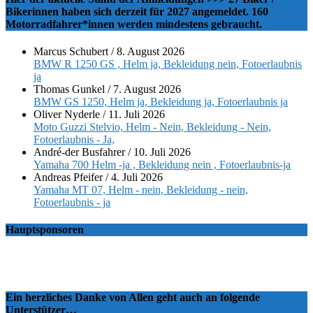
Bikerinnen haben sich derzeit für 2027 angemeldet. 160
Motorradfahrer*innen werden mindestens gebraucht.
Marcus Schubert
/
8. August 2026
BMW R 1250 GS , Helm ja, Bekleidung nein, Fotoerlaubnis
ja
Thomas Gunkel
/
7. August 2026
BMW GS 1250, Helm ja, Bekleidung ja, Fotoerlaubnis ja
Oliver Nyderle
/
11. Juli 2026
Moto Guzzi Stelvio, Helm - Nein, Bekleidung - Nein,
Fotoerlaubnis - Ja,
André-der Busfahrer
/
10. Juli 2026
Yamaha 700 Helm -ja , Bekleidung nein , Fotoerlaubnis-ja
Andreas Pfeifer
/
4. Juli 2026
Yamaha MT 07, Helm - nein, Bekleidung - nein,
Fotoerlaubnis - ja
Hauptsponsoren
Ein herzliches Danke von Allen geht auch an folgende
Unterstützer…