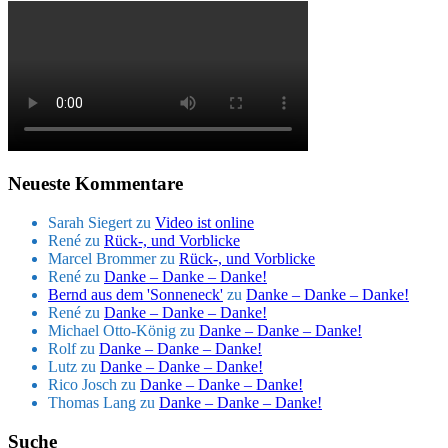
Neueste Kommentare
Sarah Siegert
zu
Video ist online
René
zu
Rück-, und Vorblicke
Marcel Brommer
zu
Rück-, und Vorblicke
René
zu
Danke – Danke – Danke!
Bernd aus dem 'Sonneneck'
zu
Danke – Danke – Danke!
René
zu
Danke – Danke – Danke!
Michael Otto-König
zu
Danke – Danke – Danke!
Rolf
zu
Danke – Danke – Danke!
Lutz
zu
Danke – Danke – Danke!
Rico Josch
zu
Danke – Danke – Danke!
Thomas Lang
zu
Danke – Danke – Danke!
Suche