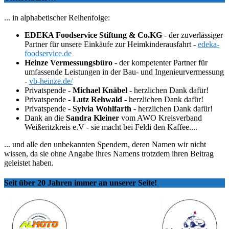
... in alphabetischer Reihenfolge:
EDEKA Foodservice Stiftung & Co.KG
- der zuverlässiger
Partner für unsere Einkäufe zur Heimkinderausfahrt -
edeka-
foodservice.de
Heinze Vermessungsbüro
- der kompetenter Partner für
umfassende Leistungen in der Bau- und Ingenieurvermessung
-
vb-heinze.de/
Privatspende -
Michael Knäbel
- herzlichen Dank dafür!
Privatspende -
Lutz Rehwald
- herzlichen Dank dafür!
Privatspende -
Sylvia Wohlfarth
- herzlichen Dank dafür!
Dank an die
Sandra Kleiner
vom AWO Kreisverband
Weißeritzkreis e.V - sie macht bei Feldi den Kaffee....
... und alle den unbekannten Spendern, deren Namen wir nicht
wissen, da sie ohne Angabe ihres Namens trotzdem ihren Beitrag
geleistet haben.
Seit über 20 Jahren immer an unserer Seite!