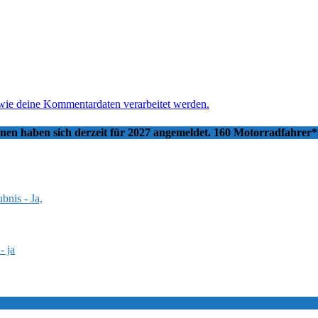
 wie deine Kommentardaten verarbeitet werden.
nnen haben sich derzeit für 2027 angemeldet. 160 Motorradfahrer
bnis - Ja,
- ja