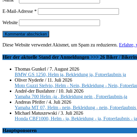
E-Mail-Adresse
*
Website
Diese Website verwendet Akismet, um Spam zu reduzieren.
Erfahre,
Hier der aktuelle Stand der Anmeldungen >>> 26 Biker / Bikeri
Thomas Gunkel
/
7. August 2026
BMW GS 1250, Helm ja, Bekleidung ja, Fotoerlaubnis ja
Oliver Nyderle
/
11. Juli 2026
Moto Guzzi Stelvio, Helm - Nein, Bekleidung - Nein, Fotoerlau
André-der Busfahrer
/
10. Juli 2026
Yamaha 700 Helm -ja , Bekleidung nein , Fotoerlaubnis-ja
Andreas Pfeifer
/
4. Juli 2026
Yamaha MT 07, Helm - nein, Bekleidung - nein, Fotoerlaubnis 
Michael Matuszewski
/
3. Juli 2026
Honda CBF1000, Helm - ja, Bekleidung - ja, Fotoerlaubnis - ja
Hauptsponsoren