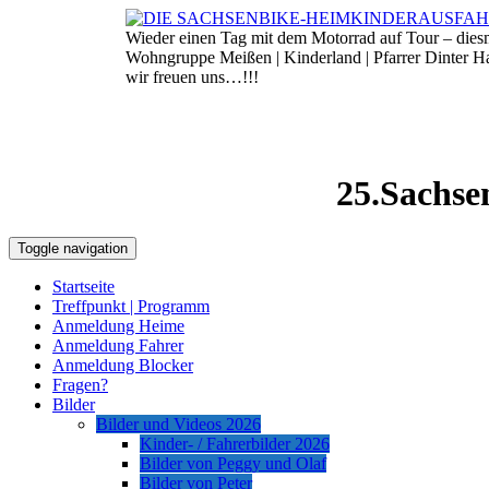
Skip
to
Wieder einen Tag mit dem Motorrad auf Tour – die
8. August 2026
content
Wohngruppe Meißen | Kinderland | Pfarrer Dinter 
wir freuen uns…!!!
25.Sachse
Toggle navigation
Startseite
Treffpunkt | Programm
Anmeldung Heime
Anmeldung Fahrer
Anmeldung Blocker
Fragen?
Bilder
Bilder und Videos 2026
Kinder- / Fahrerbilder 2026
Bilder von Peggy und Olaf
Bilder von Peter