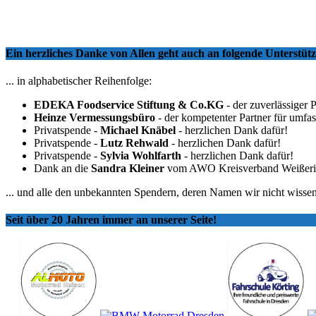
Ein herzliches Danke von Allen geht auch an folgende Unterstü
... in alphabetischer Reihenfolge:
EDEKA Foodservice Stiftung & Co.KG
- der zuverlässiger 
Heinze Vermessungsbüro
- der kompetenter Partner für umfa
Privatspende -
Michael Knäbel
- herzlichen Dank dafür!
Privatspende -
Lutz Rehwald
- herzlichen Dank dafür!
Privatspende -
Sylvia Wohlfarth
- herzlichen Dank dafür!
Dank an die
Sandra Kleiner
vom AWO Kreisverband Weißeritzkr
... und alle den unbekannten Spendern, deren Namen wir nicht wissen
Seit über 20 Jahren immer an unserer Seite!