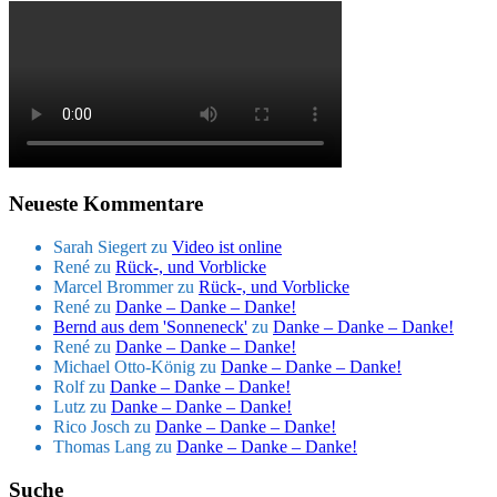
Neueste Kommentare
Sarah Siegert
zu
Video ist online
René
zu
Rück-, und Vorblicke
Marcel Brommer
zu
Rück-, und Vorblicke
René
zu
Danke – Danke – Danke!
Bernd aus dem 'Sonneneck'
zu
Danke – Danke – Danke!
René
zu
Danke – Danke – Danke!
Michael Otto-König
zu
Danke – Danke – Danke!
Rolf
zu
Danke – Danke – Danke!
Lutz
zu
Danke – Danke – Danke!
Rico Josch
zu
Danke – Danke – Danke!
Thomas Lang
zu
Danke – Danke – Danke!
Suche