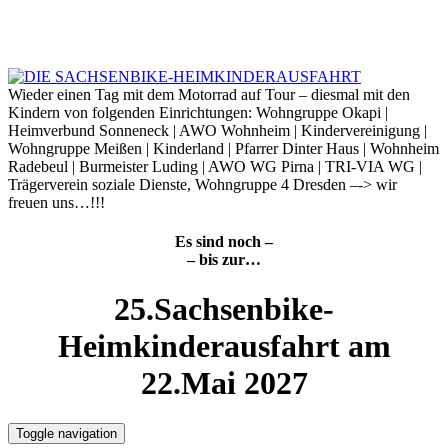
Skip
to
9. August 2026
content
Wieder einen Tag mit dem Motorrad auf Tour – diesmal mit den
Kindern von folgenden Einrichtungen: Wohngruppe Okapi |
Heimverbund Sonneneck | AWO Wohnheim | Kindervereinigung |
Wohngruppe Meißen | Kinderland | Pfarrer Dinter Haus | Wohnheim
Radebeul | Burmeister Luding | AWO WG Pirna | TRI-VIA WG |
Trägerverein soziale Dienste, Wohngruppe 4 Dresden –-> wir
freuen uns…!!!
Es sind noch –
– bis zur…
25.Sachsenbike-
Heimkinderausfahrt am
22.Mai 2027
Toggle navigation