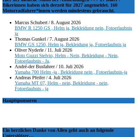
Bikerinnen haben sich derzeit für 2027 angemeldet. 160
Motorradfahrer*innen werden mindestens gebraucht.
Marcus Schubert
/
8. August 2026
BMW R 1250 GS , Helm ja, Bekleidung nein, Fotoerlaubnis
ja
Thomas Gunkel
/
7. August 2026
BMW GS 1250, Helm ja, Bekleidung ja, Fotoerlaubnis ja
Oliver Nyderle
/
11. Juli 2026
Moto Guzzi Stelvio, Helm - Nein, Bekleidung - Nein,
Fotoerlaubnis - Ja,
André-der Busfahrer
/
10. Juli 2026
Yamaha 700 Helm -ja , Bekleidung nein , Fotoerlaubnis-ja
Andreas Pfeifer
/
4. Juli 2026
Yamaha MT 07, Helm - nein, Bekleidung - nein,
Fotoerlaubnis - ja
Hauptsponsoren
Ein herzliches Danke von Allen geht auch an folgende
Unterstützer…