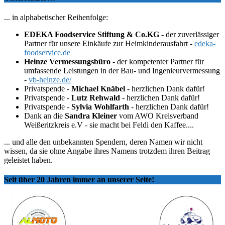
... in alphabetischer Reihenfolge:
EDEKA Foodservice Stiftung & Co.KG
- der zuverlässiger
Partner für unsere Einkäufe zur Heimkinderausfahrt -
edeka-
foodservice.de
Heinze Vermessungsbüro
- der kompetenter Partner für
umfassende Leistungen in der Bau- und Ingenieurvermessung
-
vb-heinze.de/
Privatspende -
Michael Knäbel
- herzlichen Dank dafür!
Privatspende -
Lutz Rehwald
- herzlichen Dank dafür!
Privatspende -
Sylvia Wohlfarth
- herzlichen Dank dafür!
Dank an die
Sandra Kleiner
vom AWO Kreisverband
Weißeritzkreis e.V - sie macht bei Feldi den Kaffee....
... und alle den unbekannten Spendern, deren Namen wir nicht
wissen, da sie ohne Angabe ihres Namens trotzdem ihren Beitrag
geleistet haben.
Seit über 20 Jahren immer an unserer Seite!