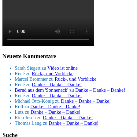
Neueste Kommentare
Sarah Siegert
zu
Video ist online
René
zu
Rück-, und Vorblicke
Marcel Brommer
zu
Rück-, und Vorblicke
René
zu
Danke – Danke – Danke!
Bernd aus dem 'Sonneneck'
zu
Danke – Danke – Danke!
René
zu
Danke – Danke – Danke!
Michael Otto-König
zu
Danke – Danke – Danke!
Rolf
zu
Danke – Danke – Danke!
Lutz
zu
Danke – Danke – Danke!
Rico Josch
zu
Danke – Danke – Danke!
Thomas Lang
zu
Danke – Danke – Danke!
Suche