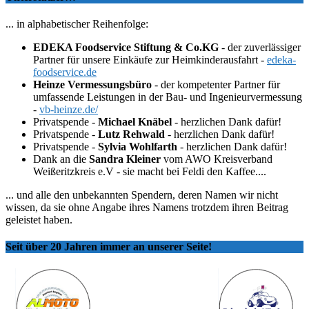
... in alphabetischer Reihenfolge:
EDEKA Foodservice Stiftung & Co.KG
- der zuverlässiger
Partner für unsere Einkäufe zur Heimkinderausfahrt -
edeka-
foodservice.de
Heinze Vermessungsbüro
- der kompetenter Partner für
umfassende Leistungen in der Bau- und Ingenieurvermessung
-
vb-heinze.de/
Privatspende -
Michael Knäbel
- herzlichen Dank dafür!
Privatspende -
Lutz Rehwald
- herzlichen Dank dafür!
Privatspende -
Sylvia Wohlfarth
- herzlichen Dank dafür!
Dank an die
Sandra Kleiner
vom AWO Kreisverband
Weißeritzkreis e.V - sie macht bei Feldi den Kaffee....
... und alle den unbekannten Spendern, deren Namen wir nicht
wissen, da sie ohne Angabe ihres Namens trotzdem ihren Beitrag
geleistet haben.
Seit über 20 Jahren immer an unserer Seite!