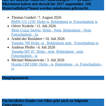
Bikerinnen haben sich derzeit für 2027 angemeldet. 160
Motorradfahrer*innen werden mindestens gebraucht.
Thomas Gunkel
/
7. August 2026
BMW GS 1250, Helm ja, Bekleidung ja, Fotoerlaubnis ja
Oliver Nyderle
/
11. Juli 2026
Moto Guzzi Stelvio, Helm - Nein, Bekleidung - Nein,
Fotoerlaubnis - Ja,
André-der Busfahrer
/
10. Juli 2026
Yamaha 700 Helm -ja , Bekleidung nein , Fotoerlaubnis-ja
Andreas Pfeifer
/
4. Juli 2026
Yamaha MT 07, Helm - nein, Bekleidung - nein,
Fotoerlaubnis - ja
Michael Matuszewski
/
3. Juli 2026
Honda CBF1000, Helm - ja, Bekleidung - ja, Fotoerlaubnis -
ja
Hauptsponsoren
Ein herzliches Danke von Allen geht auch an folgende
Unterstützer…