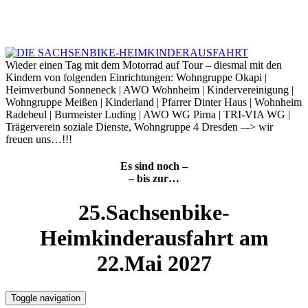
Skip
to
7. August 2026
content
Wieder einen Tag mit dem Motorrad auf Tour – diesmal mit den
Kindern von folgenden Einrichtungen: Wohngruppe Okapi |
Heimverbund Sonneneck | AWO Wohnheim | Kindervereinigung |
Wohngruppe Meißen | Kinderland | Pfarrer Dinter Haus | Wohnheim
Radebeul | Burmeister Luding | AWO WG Pirna | TRI-VIA WG |
Trägerverein soziale Dienste, Wohngruppe 4 Dresden –-> wir
freuen uns…!!!
Es sind noch –
– bis zur…
25.Sachsenbike-
Heimkinderausfahrt am
22.Mai 2027
Toggle navigation