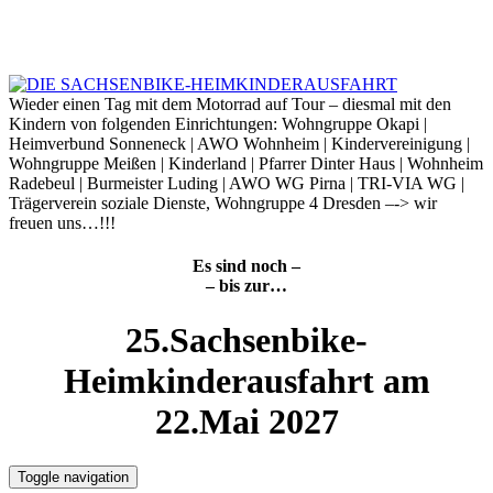
Skip
to
8. August 2026
content
Wieder einen Tag mit dem Motorrad auf Tour – diesmal mit den
Kindern von folgenden Einrichtungen: Wohngruppe Okapi |
Heimverbund Sonneneck | AWO Wohnheim | Kindervereinigung |
Wohngruppe Meißen | Kinderland | Pfarrer Dinter Haus | Wohnheim
Radebeul | Burmeister Luding | AWO WG Pirna | TRI-VIA WG |
Trägerverein soziale Dienste, Wohngruppe 4 Dresden –-> wir
freuen uns…!!!
Es sind noch –
– bis zur…
25.Sachsenbike-
Heimkinderausfahrt am
22.Mai 2027
Toggle navigation