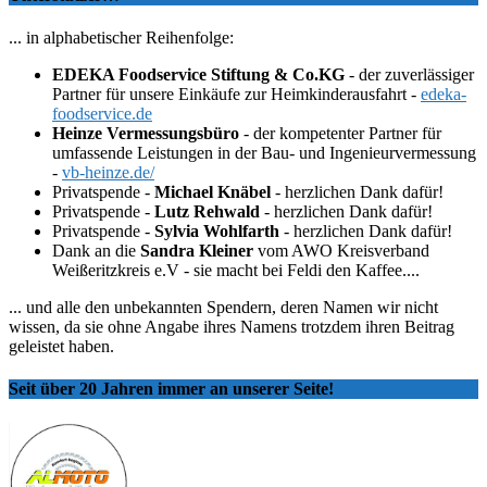
... in alphabetischer Reihenfolge:
EDEKA Foodservice Stiftung & Co.KG
- der zuverlässiger
Partner für unsere Einkäufe zur Heimkinderausfahrt -
edeka-
foodservice.de
Heinze Vermessungsbüro
- der kompetenter Partner für
umfassende Leistungen in der Bau- und Ingenieurvermessung
-
vb-heinze.de/
Privatspende -
Michael Knäbel
- herzlichen Dank dafür!
Privatspende -
Lutz Rehwald
- herzlichen Dank dafür!
Privatspende -
Sylvia Wohlfarth
- herzlichen Dank dafür!
Dank an die
Sandra Kleiner
vom AWO Kreisverband
Weißeritzkreis e.V - sie macht bei Feldi den Kaffee....
... und alle den unbekannten Spendern, deren Namen wir nicht
wissen, da sie ohne Angabe ihres Namens trotzdem ihren Beitrag
geleistet haben.
Seit über 20 Jahren immer an unserer Seite!