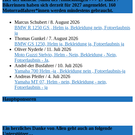
Bikerinnen haben sich derzeit für 2027 angemeldet. 160
Motorradfahrer*innen werden mindestens gebraucht.
Marcus Schubert
/
8. August 2026
BMW R 1250 GS , Helm ja, Bekleidung nein, Fotoerlaubnis
ja
Thomas Gunkel
/
7. August 2026
BMW GS 1250, Helm ja, Bekleidung ja, Fotoerlaubnis ja
Oliver Nyderle
/
11. Juli 2026
Moto Guzzi Stelvio, Helm - Nein, Bekleidung - Nein,
Fotoerlaubnis - Ja,
André-der Busfahrer
/
10. Juli 2026
Yamaha 700 Helm -ja , Bekleidung nein , Fotoerlaubnis-ja
Andreas Pfeifer
/
4. Juli 2026
Yamaha MT 07, Helm - nein, Bekleidung - nein,
Fotoerlaubnis - ja
Hauptsponsoren
Ein herzliches Danke von Allen geht auch an folgende
Unterstützer…