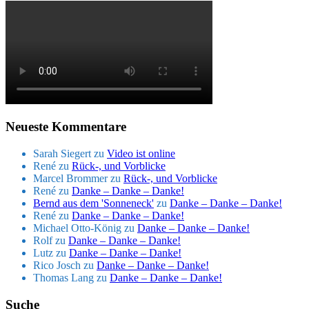
Neueste Kommentare
Sarah Siegert
zu
Video ist online
René
zu
Rück-, und Vorblicke
Marcel Brommer
zu
Rück-, und Vorblicke
René
zu
Danke – Danke – Danke!
Bernd aus dem 'Sonneneck'
zu
Danke – Danke – Danke!
René
zu
Danke – Danke – Danke!
Michael Otto-König
zu
Danke – Danke – Danke!
Rolf
zu
Danke – Danke – Danke!
Lutz
zu
Danke – Danke – Danke!
Rico Josch
zu
Danke – Danke – Danke!
Thomas Lang
zu
Danke – Danke – Danke!
Suche