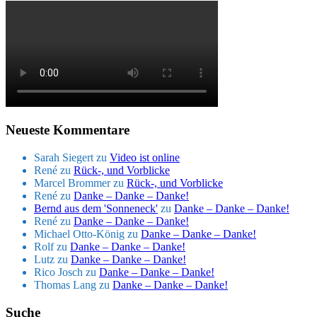
Neueste Kommentare
Sarah Siegert
zu
Video ist online
René
zu
Rück-, und Vorblicke
Marcel Brommer
zu
Rück-, und Vorblicke
René
zu
Danke – Danke – Danke!
Bernd aus dem 'Sonneneck'
zu
Danke – Danke – Danke!
René
zu
Danke – Danke – Danke!
Michael Otto-König
zu
Danke – Danke – Danke!
Rolf
zu
Danke – Danke – Danke!
Lutz
zu
Danke – Danke – Danke!
Rico Josch
zu
Danke – Danke – Danke!
Thomas Lang
zu
Danke – Danke – Danke!
Suche