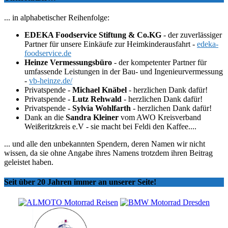
... in alphabetischer Reihenfolge:
EDEKA Foodservice Stiftung & Co.KG
- der zuverlässiger
Partner für unsere Einkäufe zur Heimkinderausfahrt -
edeka-
foodservice.de
Heinze Vermessungsbüro
- der kompetenter Partner für
umfassende Leistungen in der Bau- und Ingenieurvermessung
-
vb-heinze.de/
Privatspende -
Michael Knäbel
- herzlichen Dank dafür!
Privatspende -
Lutz Rehwald
- herzlichen Dank dafür!
Privatspende -
Sylvia Wohlfarth
- herzlichen Dank dafür!
Dank an die
Sandra Kleiner
vom AWO Kreisverband
Weißeritzkreis e.V - sie macht bei Feldi den Kaffee....
... und alle den unbekannten Spendern, deren Namen wir nicht
wissen, da sie ohne Angabe ihres Namens trotzdem ihren Beitrag
geleistet haben.
Seit über 20 Jahren immer an unserer Seite!