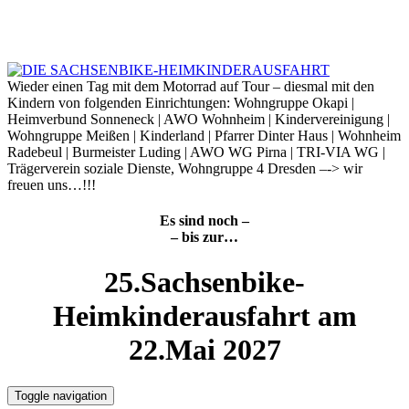
Skip
to
7. August 2026
content
Wieder einen Tag mit dem Motorrad auf Tour – diesmal mit den
Kindern von folgenden Einrichtungen: Wohngruppe Okapi |
Heimverbund Sonneneck | AWO Wohnheim | Kindervereinigung |
Wohngruppe Meißen | Kinderland | Pfarrer Dinter Haus | Wohnheim
Radebeul | Burmeister Luding | AWO WG Pirna | TRI-VIA WG |
Trägerverein soziale Dienste, Wohngruppe 4 Dresden –-> wir
freuen uns…!!!
Es sind noch –
– bis zur…
25.Sachsenbike-
Heimkinderausfahrt am
22.Mai 2027
Toggle navigation