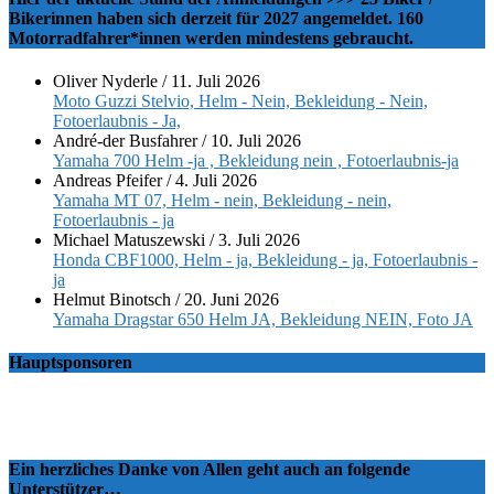
Bikerinnen haben sich derzeit für 2027 angemeldet. 160
Motorradfahrer*innen werden mindestens gebraucht.
Oliver Nyderle
/
11. Juli 2026
Moto Guzzi Stelvio, Helm - Nein, Bekleidung - Nein,
Fotoerlaubnis - Ja,
André-der Busfahrer
/
10. Juli 2026
Yamaha 700 Helm -ja , Bekleidung nein , Fotoerlaubnis-ja
Andreas Pfeifer
/
4. Juli 2026
Yamaha MT 07, Helm - nein, Bekleidung - nein,
Fotoerlaubnis - ja
Michael Matuszewski
/
3. Juli 2026
Honda CBF1000, Helm - ja, Bekleidung - ja, Fotoerlaubnis -
ja
Helmut Binotsch
/
20. Juni 2026
Yamaha Dragstar 650 Helm JA, Bekleidung NEIN, Foto JA
Hauptsponsoren
Ein herzliches Danke von Allen geht auch an folgende
Unterstützer…