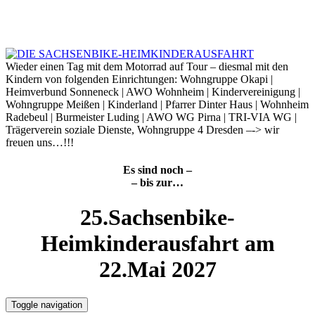
Skip
to
7. August 2026
content
Wieder einen Tag mit dem Motorrad auf Tour – diesmal mit den
Kindern von folgenden Einrichtungen: Wohngruppe Okapi |
Heimverbund Sonneneck | AWO Wohnheim | Kindervereinigung |
Wohngruppe Meißen | Kinderland | Pfarrer Dinter Haus | Wohnheim
Radebeul | Burmeister Luding | AWO WG Pirna | TRI-VIA WG |
Trägerverein soziale Dienste, Wohngruppe 4 Dresden –-> wir
freuen uns…!!!
Es sind noch –
– bis zur…
25.Sachsenbike-
Heimkinderausfahrt am
22.Mai 2027
Toggle navigation