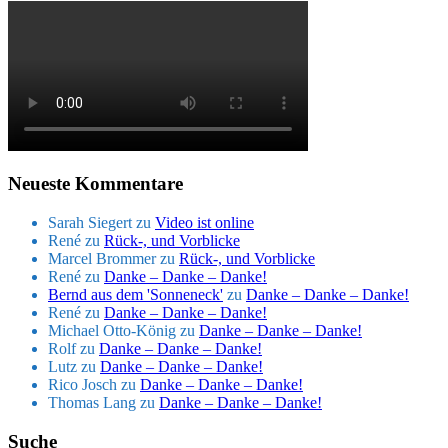
Neueste Kommentare
Sarah Siegert
zu
Video ist online
René
zu
Rück-, und Vorblicke
Marcel Brommer
zu
Rück-, und Vorblicke
René
zu
Danke – Danke – Danke!
Bernd aus dem 'Sonneneck'
zu
Danke – Danke – Danke!
René
zu
Danke – Danke – Danke!
Michael Otto-König
zu
Danke – Danke – Danke!
Rolf
zu
Danke – Danke – Danke!
Lutz
zu
Danke – Danke – Danke!
Rico Josch
zu
Danke – Danke – Danke!
Thomas Lang
zu
Danke – Danke – Danke!
Suche