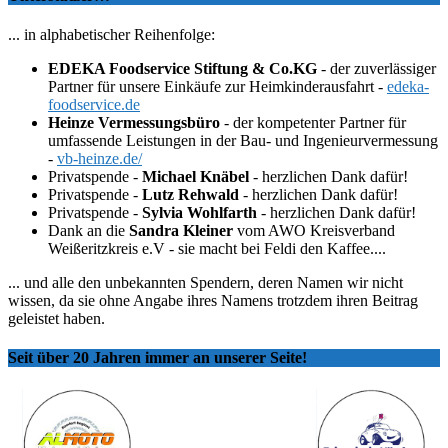
... in alphabetischer Reihenfolge:
EDEKA Foodservice Stiftung & Co.KG
- der zuverlässiger
Partner für unsere Einkäufe zur Heimkinderausfahrt -
edeka-
foodservice.de
Heinze Vermessungsbüro
- der kompetenter Partner für
umfassende Leistungen in der Bau- und Ingenieurvermessung
-
vb-heinze.de/
Privatspende -
Michael Knäbel
- herzlichen Dank dafür!
Privatspende -
Lutz Rehwald
- herzlichen Dank dafür!
Privatspende -
Sylvia Wohlfarth
- herzlichen Dank dafür!
Dank an die
Sandra Kleiner
vom AWO Kreisverband
Weißeritzkreis e.V - sie macht bei Feldi den Kaffee....
... und alle den unbekannten Spendern, deren Namen wir nicht
wissen, da sie ohne Angabe ihres Namens trotzdem ihren Beitrag
geleistet haben.
Seit über 20 Jahren immer an unserer Seite!