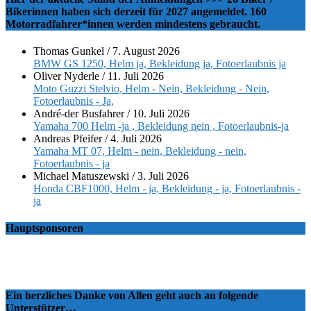
Bikerinnen haben sich derzeit für 2027 angemeldet. 160
Motorradfahrer*innen werden mindestens gebraucht.
Thomas Gunkel
/
7. August 2026
BMW GS 1250, Helm ja, Bekleidung ja, Fotoerlaubnis ja
Oliver Nyderle
/
11. Juli 2026
Moto Guzzi Stelvio, Helm - Nein, Bekleidung - Nein,
Fotoerlaubnis - Ja,
André-der Busfahrer
/
10. Juli 2026
Yamaha 700 Helm -ja , Bekleidung nein , Fotoerlaubnis-ja
Andreas Pfeifer
/
4. Juli 2026
Yamaha MT 07, Helm - nein, Bekleidung - nein,
Fotoerlaubnis - ja
Michael Matuszewski
/
3. Juli 2026
Honda CBF1000, Helm - ja, Bekleidung - ja, Fotoerlaubnis -
ja
Hauptsponsoren
Ein herzliches Danke von Allen geht auch an folgende
Unterstützer…