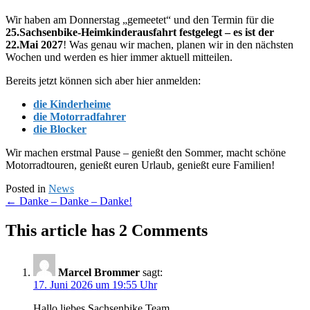
Wir haben am Donnerstag „gemeetet“ und den Termin für die
25.Sachsenbike-Heimkinderausfahrt festgelegt – es ist der
22.Mai 2027
! Was genau wir machen, planen wir in den nächsten
Wochen und werden es hier immer aktuell mitteilen.
Bereits jetzt können sich aber hier anmelden:
die Kinderheime
die Motorradfahrer
die Blocker
Wir machen erstmal Pause – genießt den Sommer, macht schöne
Motorradtouren, genießt euren Urlaub, genießt eure Familien!
Posted in
News
Post
←
Danke – Danke – Danke!
navigation
This article has 2 Comments
Marcel Brommer
sagt:
17. Juni 2026 um 19:55 Uhr
Hallo liebes Sachsenbike Team,