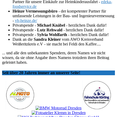
Partner für unsere Einkäufe zur Heimkinderausfahrt -
edeka-
foodservice.de
Heinze Vermessungsbüro
- der kompetenter Partner für
umfassende Leistungen in der Bau- und Ingenieurvermessung
-
vb-heinze.de/
Privatspende -
Michael Knäbel
- herzlichen Dank dafür!
Privatspende -
Lutz Rehwald
- herzlichen Dank dafür!
Privatspende -
Sylvia Wohlfarth
- herzlichen Dank dafür!
Dank an die
Sandra Kleiner
vom AWO Kreisverband
Weißeritzkreis e.V - sie macht bei Feldi den Kaffee....
... und alle den unbekannten Spendern, deren Namen wir nicht
wissen, da sie ohne Angabe ihres Namens trotzdem ihren Beitrag
geleistet haben.
Seit über 20 Jahren immer an unserer Seite!