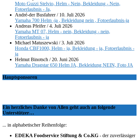
Moto Guzzi Stelvio, Helm - Nein, Bekleidung - Nein,
Fotoerlaubnis - Ja,
André-der Busfahrer
/
10. Juli 2026
Yamaha 700 Helm -ja , Bekleidung nein , Fotoerlaubnis-ja
Andreas Pfeifer
/
4. Juli 2026
Yamaha MT 07, Helm - nein, Bekleidung - nein,
Fotoerlaubnis - ja
Michael Matuszewski
/
3. Juli 2026
Honda CBF1000, Helm - ja, Bekleidung - ja, Fotoerlaubnis -
ja
Helmut Binotsch
/
20. Juni 2026
Yamaha Dragstar 650 Helm JA, Bekleidung NEIN, Foto JA
Hauptsponsoren
Ein herzliches Danke von Allen geht auch an folgende
Unterstützer…
... in alphabetischer Reihenfolge:
EDEKA Foodservice Stiftung & Co.KG
- der zuverlässiger