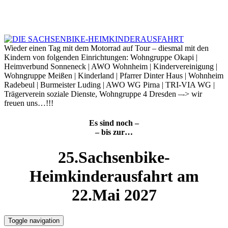
Skip
to
7. August 2026
content
Wieder einen Tag mit dem Motorrad auf Tour – diesmal mit den
Kindern von folgenden Einrichtungen: Wohngruppe Okapi |
Heimverbund Sonneneck | AWO Wohnheim | Kindervereinigung |
Wohngruppe Meißen | Kinderland | Pfarrer Dinter Haus | Wohnheim
Radebeul | Burmeister Luding | AWO WG Pirna | TRI-VIA WG |
Trägerverein soziale Dienste, Wohngruppe 4 Dresden –-> wir
freuen uns…!!!
Es sind noch –
– bis zur…
25.Sachsenbike-
Heimkinderausfahrt am
22.Mai 2027
Toggle navigation