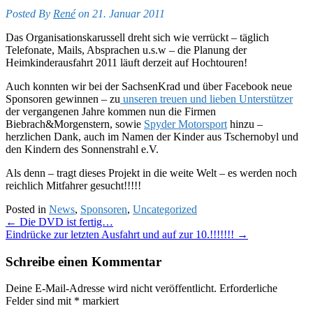
Posted By
René
on 21. Januar 2011
Das Organisationskarussell dreht sich wie verrückt – täglich
Telefonate, Mails, Absprachen u.s.w – die Planung der
Heimkinderausfahrt 2011 läuft derzeit auf Hochtouren!
Auch konnten wir bei der SachsenKrad und über Facebook neue
Sponsoren gewinnen – zu
unseren treuen und lieben Unterstützer
der vergangenen Jahre kommen nun die Firmen
Biebrach&Morgenstern, sowie
Spyder Motorsport
hinzu –
herzlichen Dank, auch im Namen der Kinder aus Tschernobyl und
den Kindern des Sonnenstrahl e.V.
Als denn – tragt dieses Projekt in die weite Welt – es werden noch
reichlich Mitfahrer gesucht!!!!!
Posted in
News
,
Sponsoren
,
Uncategorized
Post
←
Die DVD ist fertig…
Eindrücke zur letzten Ausfahrt und auf zur 10.!!!!!!!
→
navigation
Schreibe einen Kommentar
Deine E-Mail-Adresse wird nicht veröffentlicht.
Erforderliche
Felder sind mit
*
markiert