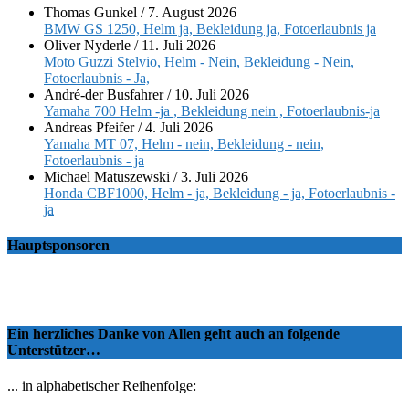
Thomas Gunkel
/
7. August 2026
BMW GS 1250, Helm ja, Bekleidung ja, Fotoerlaubnis ja
Oliver Nyderle
/
11. Juli 2026
Moto Guzzi Stelvio, Helm - Nein, Bekleidung - Nein,
Fotoerlaubnis - Ja,
André-der Busfahrer
/
10. Juli 2026
Yamaha 700 Helm -ja , Bekleidung nein , Fotoerlaubnis-ja
Andreas Pfeifer
/
4. Juli 2026
Yamaha MT 07, Helm - nein, Bekleidung - nein,
Fotoerlaubnis - ja
Michael Matuszewski
/
3. Juli 2026
Honda CBF1000, Helm - ja, Bekleidung - ja, Fotoerlaubnis -
ja
Hauptsponsoren
Ein herzliches Danke von Allen geht auch an folgende
Unterstützer…
... in alphabetischer Reihenfolge: