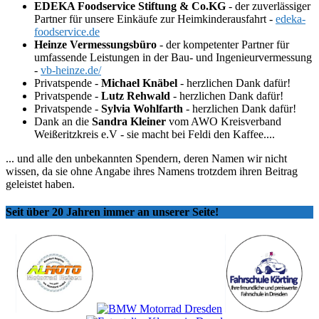
EDEKA Foodservice Stiftung & Co.KG
- der zuverlässiger
Partner für unsere Einkäufe zur Heimkinderausfahrt -
edeka-
foodservice.de
Heinze Vermessungsbüro
- der kompetenter Partner für
umfassende Leistungen in der Bau- und Ingenieurvermessung
-
vb-heinze.de/
Privatspende -
Michael Knäbel
- herzlichen Dank dafür!
Privatspende -
Lutz Rehwald
- herzlichen Dank dafür!
Privatspende -
Sylvia Wohlfarth
- herzlichen Dank dafür!
Dank an die
Sandra Kleiner
vom AWO Kreisverband
Weißeritzkreis e.V - sie macht bei Feldi den Kaffee....
... und alle den unbekannten Spendern, deren Namen wir nicht
wissen, da sie ohne Angabe ihres Namens trotzdem ihren Beitrag
geleistet haben.
Seit über 20 Jahren immer an unserer Seite!