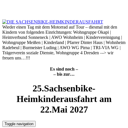
Skip
to
7. August 2026
content
Wieder einen Tag mit dem Motorrad auf Tour – diesmal mit den
Kindern von folgenden Einrichtungen: Wohngruppe Okapi |
Heimverbund Sonneneck | AWO Wohnheim | Kindervereinigung |
Wohngruppe Meißen | Kinderland | Pfarrer Dinter Haus | Wohnheim
Radebeul | Burmeister Luding | AWO WG Pirna | TRI-VIA WG |
Trägerverein soziale Dienste, Wohngruppe 4 Dresden –-> wir
freuen uns…!!!
Es sind noch –
– bis zur…
25.Sachsenbike-
Heimkinderausfahrt am
22.Mai 2027
Toggle navigation