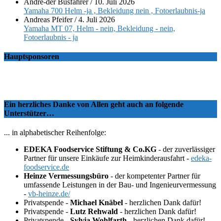
André-der Busfahrer
/
10. Juli 2026
Yamaha 700 Helm -ja , Bekleidung nein , Fotoerlaubnis-ja
Andreas Pfeifer
/
4. Juli 2026
Yamaha MT 07, Helm - nein, Bekleidung - nein,
Fotoerlaubnis - ja
Hauptsponsoren
Ein herzliches Danke von Allen geht auch an folgende
Unterstützer…
... in alphabetischer Reihenfolge:
EDEKA Foodservice Stiftung & Co.KG
- der zuverlässiger
Partner für unsere Einkäufe zur Heimkinderausfahrt -
edeka-
foodservice.de
Heinze Vermessungsbüro
- der kompetenter Partner für
umfassende Leistungen in der Bau- und Ingenieurvermessung
-
vb-heinze.de/
Privatspende -
Michael Knäbel
- herzlichen Dank dafür!
Privatspende -
Lutz Rehwald
- herzlichen Dank dafür!
Privatspende -
Sylvia Wohlfarth
- herzlichen Dank dafür!