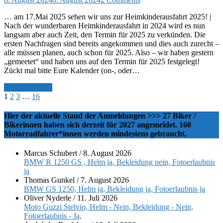
… am 17.Mai 2025 sehen wir uns zur Heimkinderausfahrt 2025! |
Nach der wunderbaren Heimkinderausfahrt in 2024 wird es nun
langsam aber auch Zeit, den Termin für 2025 zu verkünden. Die
ersten Nachfragen sind bereits angekommen und dies auch zurecht –
alle müssen planen, auch schon für 2025. Also – wir haben gestern
„gemeetet“ und haben uns auf den Termin für 2025 festgelegt!
Zückt mal bitte Eure Kalender (on-, oder…
weiter lesen >>
1
2
3
…
16
Hier der aktuelle Stand der Anmeldungen >>> 27 Biker /
Bikerinnen haben sich derzeit für 2027 angemeldet. 160
Motorradfahrer*innen werden mindestens gebraucht.
Marcus Schubert
/
8. August 2026
BMW R 1250 GS , Helm ja, Bekleidung nein, Fotoerlaubnis
ja
Thomas Gunkel
/
7. August 2026
BMW GS 1250, Helm ja, Bekleidung ja, Fotoerlaubnis ja
Oliver Nyderle
/
11. Juli 2026
Moto Guzzi Stelvio, Helm - Nein, Bekleidung - Nein,
Fotoerlaubnis - Ja,