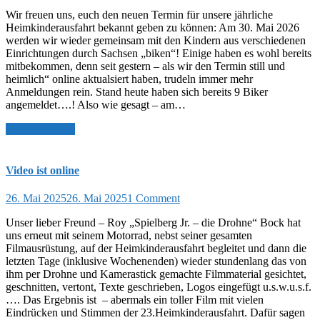
Wir freuen uns, euch den neuen Termin für unsere jährliche
Heimkinderausfahrt bekannt geben zu können: Am 30. Mai 2026
werden wir wieder gemeinsam mit den Kindern aus verschiedenen
Einrichtungen durch Sachsen „biken“! Einige haben es wohl bereits
mitbekommen, denn seit gestern – als wir den Termin still und
heimlich“ online aktualsiert haben, trudeln immer mehr
Anmeldungen rein. Stand heute haben sich bereits 9 Biker
angemeldet….! Also wie gesagt – am…
weiter lesen >>
Video ist online
26. Mai 2025
26. Mai 2025
1 Comment
Unser lieber Freund – Roy „Spielberg Jr. – die Drohne“ Bock hat
uns erneut mit seinem Motorrad, nebst seiner gesamten
Filmausrüstung, auf der Heimkinderausfahrt begleitet und dann die
letzten Tage (inklusive Wochenenden) wieder stundenlang das von
ihm per Drohne und Kamerastick gemachte Filmmaterial gesichtet,
geschnitten, vertont, Texte geschrieben, Logos eingefügt u.s.w.u.s.f.
…. Das Ergebnis ist – abermals ein toller Film mit vielen
Eindrücken und Stimmen der 23.Heimkinderausfahrt. Dafür sagen