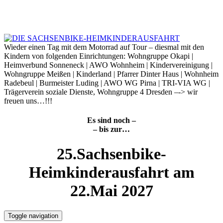
Skip
to
9. August 2026
content
Wieder einen Tag mit dem Motorrad auf Tour – diesmal mit den
Kindern von folgenden Einrichtungen: Wohngruppe Okapi |
Heimverbund Sonneneck | AWO Wohnheim | Kindervereinigung |
Wohngruppe Meißen | Kinderland | Pfarrer Dinter Haus | Wohnheim
Radebeul | Burmeister Luding | AWO WG Pirna | TRI-VIA WG |
Trägerverein soziale Dienste, Wohngruppe 4 Dresden –-> wir
freuen uns…!!!
Es sind noch –
– bis zur…
25.Sachsenbike-
Heimkinderausfahrt am
22.Mai 2027
Toggle navigation