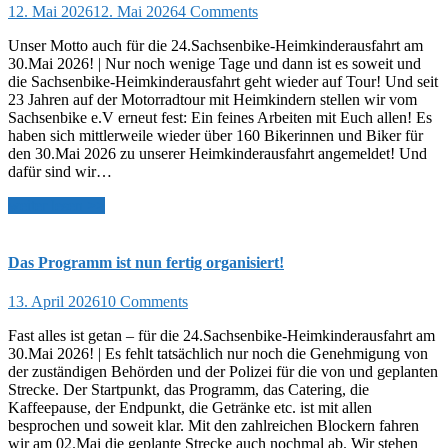
12. Mai 2026
12. Mai 2026
4 Comments
Unser Motto auch für die 24.Sachsenbike-Heimkinderausfahrt am
30.Mai 2026! | Nur noch wenige Tage und dann ist es soweit und
die Sachsenbike-Heimkinderausfahrt geht wieder auf Tour! Und seit
23 Jahren auf der Motorradtour mit Heimkindern stellen wir vom
Sachsenbike e.V erneut fest: Ein feines Arbeiten mit Euch allen! Es
haben sich mittlerweile wieder über 160 Bikerinnen und Biker für
den 30.Mai 2026 zu unserer Heimkinderausfahrt angemeldet! Und
dafür sind wir…
weiter lesen >>
Das Programm ist nun fertig organisiert!
13. April 2026
10 Comments
Fast alles ist getan – für die 24.Sachsenbike-Heimkinderausfahrt am
30.Mai 2026! | Es fehlt tatsächlich nur noch die Genehmigung von
der zuständigen Behörden und der Polizei für die von und geplanten
Strecke. Der Startpunkt, das Programm, das Catering, die
Kaffeepause, der Endpunkt, die Getränke etc. ist mit allen
besprochen und soweit klar. Mit den zahlreichen Blockern fahren
wir am 02.Mai die geplante Strecke auch nochmal ab. Wir stehen