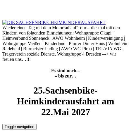
Skip
to
9. August 2026
content
Wieder einen Tag mit dem Motorrad auf Tour – diesmal mit den
Kindern von folgenden Einrichtungen: Wohngruppe Okapi |
Heimverbund Sonneneck | AWO Wohnheim | Kindervereinigung |
Wohngruppe Meißen | Kinderland | Pfarrer Dinter Haus | Wohnheim
Radebeul | Burmeister Luding | AWO WG Pirna | TRI-VIA WG |
Trägerverein soziale Dienste, Wohngruppe 4 Dresden –-> wir
freuen uns…!!!
Es sind noch –
– bis zur…
25.Sachsenbike-
Heimkinderausfahrt am
22.Mai 2027
Toggle navigation