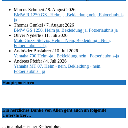
Marcus Schubert
/
8. August 2026
BMW R 1250 GS , Helm ja, Bekleidung nein, Fotoerlaubnis
ja
Thomas Gunkel
/
7. August 2026
BMW GS 1250, Helm ja, Bekleidung ja, Fotoerlaubnis ja
Oliver Nyderle
/
11. Juli 2026
Moto Guzzi Stelvio, Helm - Nein, Bekleidung - Nein,
Fotoerlaubnis - Ja,
André-der Busfahrer
/
10. Juli 2026
Yamaha 700 Helm -ja , Bekleidung nein , Fotoerlaubnis-ja
Andreas Pfeifer
/
4. Juli 2026
Yamaha MT 07, Helm - nein, Bekleidung - nein,
Fotoerlaubnis - ja
Hauptsponsoren
Ein herzliches Danke von Allen geht auch an folgende
Unterstützer…
... in alphabetischer Reihenfolge: