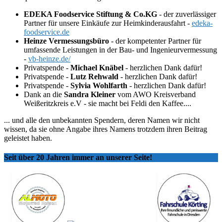
EDEKA Foodservice Stiftung & Co.KG
- der zuverlässiger
Partner für unsere Einkäufe zur Heimkinderausfahrt -
edeka-
foodservice.de
Heinze Vermessungsbüro
- der kompetenter Partner für
umfassende Leistungen in der Bau- und Ingenieurvermessung
-
vb-heinze.de/
Privatspende -
Michael Knäbel
- herzlichen Dank dafür!
Privatspende -
Lutz Rehwald
- herzlichen Dank dafür!
Privatspende -
Sylvia Wohlfarth
- herzlichen Dank dafür!
Dank an die
Sandra Kleiner
vom AWO Kreisverband
Weißeritzkreis e.V - sie macht bei Feldi den Kaffee....
... und alle den unbekannten Spendern, deren Namen wir nicht
wissen, da sie ohne Angabe ihres Namens trotzdem ihren Beitrag
geleistet haben.
Seit über 20 Jahren immer an unserer Seite!