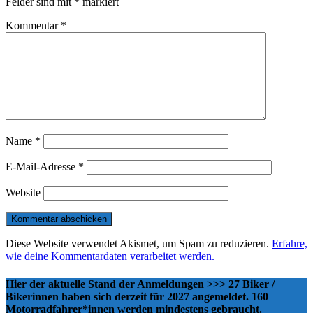
Felder sind mit
*
markiert
Kommentar
*
Name
*
E-Mail-Adresse
*
Website
Diese Website verwendet Akismet, um Spam zu reduzieren.
Erfahre,
wie deine Kommentardaten verarbeitet werden.
Hier der aktuelle Stand der Anmeldungen >>> 27 Biker /
Bikerinnen haben sich derzeit für 2027 angemeldet. 160
Motorradfahrer*innen werden mindestens gebraucht.