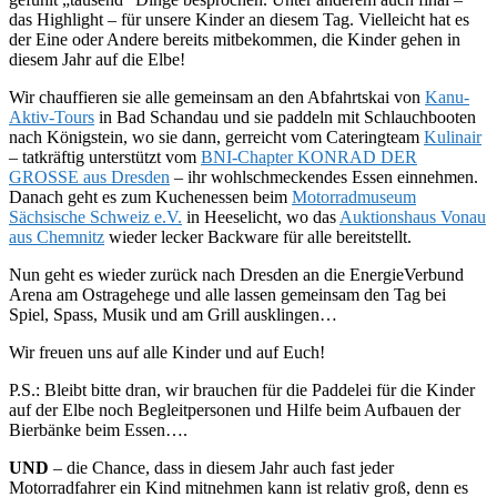
das Highlight – für unsere Kinder an diesem Tag. Vielleicht hat es
der
Eine oder Andere
bereits mitbekommen, die Kinder gehen in
diesem Jahr auf die Elbe!
Wir chauffieren sie alle gemeinsam an den Abfahrtskai von
Kanu-
Aktiv-Tours
in Bad Schandau und sie paddeln mit Schlauchbooten
nach Königstein, wo sie dann, gerreicht vom Cateringteam
Kulinair
– tatkräftig unterstützt vom
BNI-Chapter KONRAD DER
GROSSE aus Dresden
– ihr wohlschmeckendes Essen einnehmen.
Danach geht es zum Kuchenessen beim
Motorradmuseum
Sächsische Schweiz e.V.
in Heeselicht, wo das
Auktionshaus Vonau
aus Chemnitz
wieder lecker Backware für alle bereitstellt.
Nun geht es wieder zurück nach Dresden an die EnergieVerbund
Arena am Ostragehege und alle lassen gemeinsam den Tag bei
Spiel, Spass, Musik und am Grill ausklingen…
Wir freuen uns auf alle Kinder und auf Euch!
P.S.: Bleibt bitte dran, wir brauchen für die Paddelei für die Kinder
auf der Elbe noch Begleitpersonen und Hilfe beim Aufbauen der
Bierbänke beim Essen….
UND
– die Chance, dass in diesem Jahr auch fast jeder
Motorradfahrer ein Kind mitnehmen kann ist relativ groß, denn es