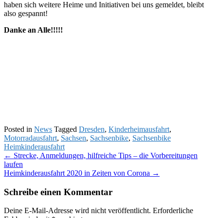
haben sich weitere Heime und Initiativen bei uns gemeldet, bleibt
also gespannt!
Danke an Alle!!!!!
Posted in
News
Tagged
Dresden
,
Kinderheimausfahrt
,
Motorradausfahrt
,
Sachsen
,
Sachsenbike
,
Sachsenbike
Heimkinderausfahrt
Post
←
Strecke, Anmeldungen, hilfreiche Tips – die Vorbereitungen
laufen
navigation
Heimkinderausfahrt 2020 in Zeiten von Corona
→
Schreibe einen Kommentar
Deine E-Mail-Adresse wird nicht veröffentlicht.
Erforderliche