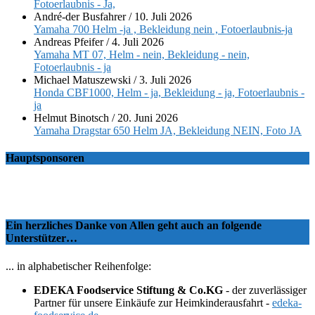
Fotoerlaubnis - Ja,
André-der Busfahrer
/
10. Juli 2026
Yamaha 700 Helm -ja , Bekleidung nein , Fotoerlaubnis-ja
Andreas Pfeifer
/
4. Juli 2026
Yamaha MT 07, Helm - nein, Bekleidung - nein,
Fotoerlaubnis - ja
Michael Matuszewski
/
3. Juli 2026
Honda CBF1000, Helm - ja, Bekleidung - ja, Fotoerlaubnis -
ja
Helmut Binotsch
/
20. Juni 2026
Yamaha Dragstar 650 Helm JA, Bekleidung NEIN, Foto JA
Hauptsponsoren
Ein herzliches Danke von Allen geht auch an folgende
Unterstützer…
... in alphabetischer Reihenfolge:
EDEKA Foodservice Stiftung & Co.KG
- der zuverlässiger
Partner für unsere Einkäufe zur Heimkinderausfahrt -
edeka-