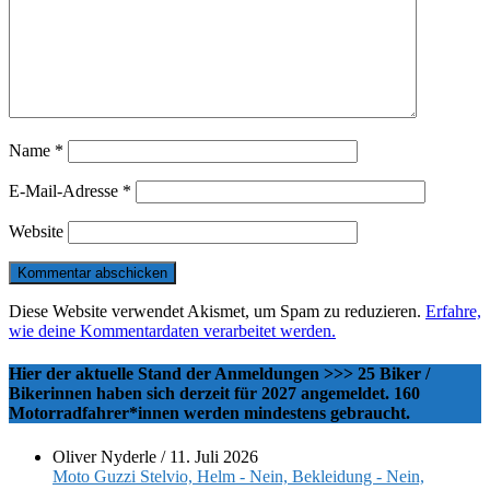
Name
*
E-Mail-Adresse
*
Website
Diese Website verwendet Akismet, um Spam zu reduzieren.
Erfahre,
wie deine Kommentardaten verarbeitet werden.
Hier der aktuelle Stand der Anmeldungen >>> 25 Biker /
Bikerinnen haben sich derzeit für 2027 angemeldet. 160
Motorradfahrer*innen werden mindestens gebraucht.
Oliver Nyderle
/
11. Juli 2026
Moto Guzzi Stelvio, Helm - Nein, Bekleidung - Nein,