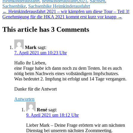
Heimkinderausfahrt
,
heimkinderausfahrt2021
,
Sachsen
,
Sachsenbike
,
Sachsenbike Heimkinderausfahrt
Post
←
Heimkinderausfahrt 2021 – wir kämpfen um diese Tour – Teil 3!
Genehmigung für die HKA 2021 kommt erst kurz vor knapp
→
navigation
This article has 3 Comments
Mark
sagt:
7. April 2021 um 10:23 Uhr
Hallo ihr Lieben,
eine Frage habe ich dann noch zu dem Testen. Ist es auch
nötig beim Nachweis eines vollständigem Impfschutzes.
Was bedeutet 2. Impfung ist erfolgt und 14 Tage vergangen.
Danke für die Antwort
Antworten
René
sagt:
9. April 2021 um 18:12 Uhr
Lieber Mark – Deine Frage erörtern wir am nächsten
Dienstag bei unserem nächsten Zoommeeting.