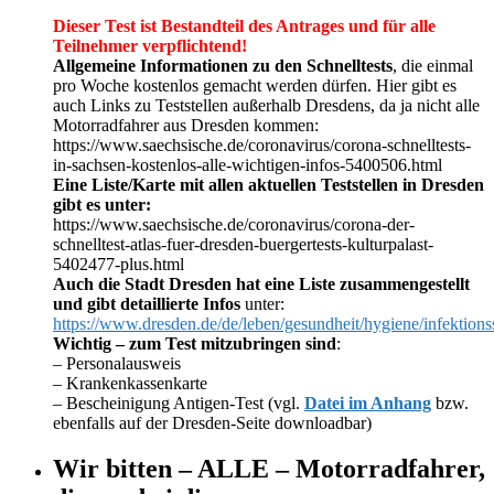
Dieser Test ist Bestandteil des Antrages und für alle
Teilnehmer verpflichtend!
Allgemeine Informationen zu den Schnelltests
, die einmal
pro Woche kostenlos gemacht werden dürfen. Hier gibt es
auch Links zu Teststellen außerhalb Dresdens, da ja nicht alle
Motorradfahrer aus Dresden kommen:
https://www.saechsische.de/coronavirus/corona-schnelltests-
in-sachsen-kostenlos-alle-wichtigen-infos-5400506.html
Eine Liste/Karte mit allen aktuellen Teststellen in Dresden
gibt es unter:
https://www.saechsische.de/coronavirus/corona-der-
schnelltest-atlas-fuer-dresden-buergertests-kulturpalast-
5402477-plus.html
Auch die Stadt Dresden hat eine Liste zusammengestellt
und gibt detaillierte Infos
unter:
https://www.dresden.de/de/leben/gesundheit/hygiene/infektion
Wichtig – zum Test mitzubringen sind
:
– Personalausweis
– Krankenkassenkarte
– Bescheinigung Antigen-Test (vgl.
Datei im Anhang
bzw.
ebenfalls auf der Dresden-Seite downloadbar)
Wir bitten – ALLE – Motorradfahrer,