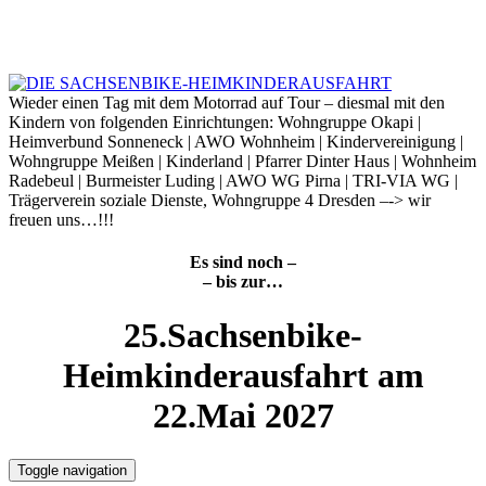
Skip
to
6. August 2026
content
Wieder einen Tag mit dem Motorrad auf Tour – diesmal mit den
Kindern von folgenden Einrichtungen: Wohngruppe Okapi |
Heimverbund Sonneneck | AWO Wohnheim | Kindervereinigung |
Wohngruppe Meißen | Kinderland | Pfarrer Dinter Haus | Wohnheim
Radebeul | Burmeister Luding | AWO WG Pirna | TRI-VIA WG |
Trägerverein soziale Dienste, Wohngruppe 4 Dresden –-> wir
freuen uns…!!!
Es sind noch –
– bis zur…
25.Sachsenbike-
Heimkinderausfahrt am
22.Mai 2027
Toggle navigation