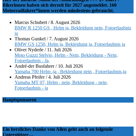
Bikerinnen haben sich derzeit für 2027 angemeldet. 160
Motorradfahrer*innen werden mindestens gebraucht.
Marcus Schubert
/
8. August 2026
BMW R 1250 GS , Helm ja, Bekleidung nein, Fotoerlaubnis
ja
Thomas Gunkel
/
7. August 2026
BMW GS 1250, Helm ja, Bekleidung ja, Fotoerlaubnis ja
Oliver Nyderle
/
11. Juli 2026
Moto Guzzi Stelvio, Helm - Nein, Bekleidung - Nein,
Fotoerlaubnis - Ja,
André-der Busfahrer
/
10. Juli 2026
Yamaha 700 Helm -ja , Bekleidung nein , Fotoerlaubnis-ja
Andreas Pfeifer
/
4. Juli 2026
Yamaha MT 07, Helm - nein, Bekleidung - nein,
Fotoerlaubnis - ja
Hauptsponsoren
Ein herzliches Danke von Allen geht auch an folgende
Unterstützer…