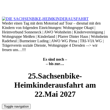
Skip
to
9. August 2026
content
Wieder einen Tag mit dem Motorrad auf Tour – diesmal mit den
Kindern von folgenden Einrichtungen: Wohngruppe Okapi |
Heimverbund Sonneneck | AWO Wohnheim | Kindervereinigung |
Wohngruppe Meißen | Kinderland | Pfarrer Dinter Haus | Wohnheim
Radebeul | Burmeister Luding | AWO WG Pirna | TRI-VIA WG |
Trägerverein soziale Dienste, Wohngruppe 4 Dresden –-> wir
freuen uns…!!!
Es sind noch –
– bis zur…
25.Sachsenbike-
Heimkinderausfahrt am
22.Mai 2027
Toggle navigation