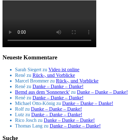
Neueste Kommentare
Sarah Siegert
zu
Video ist online
René
zu
Rück-, und Vorblicke
Marcel Brommer
zu
Rück-, und Vorblicke
René
zu
Danke – Danke – Danke!
Bernd aus dem 'Sonneneck'
zu
Danke – Danke – Danke!
René
zu
Danke – Danke – Danke!
Michael Otto-König
zu
Danke – Danke – Danke!
Rolf
zu
Danke – Danke – Danke!
Lutz
zu
Danke – Danke – Danke!
Rico Josch
zu
Danke – Danke – Danke!
Thomas Lang
zu
Danke – Danke – Danke!
Suche