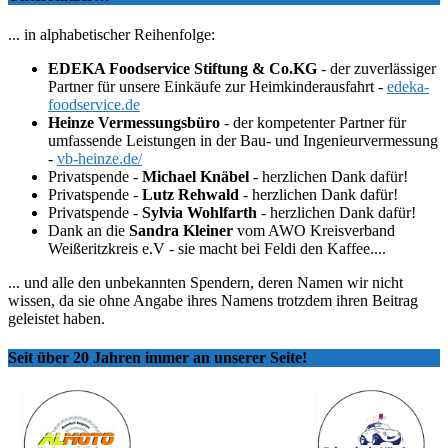
... in alphabetischer Reihenfolge:
EDEKA Foodservice Stiftung & Co.KG
- der zuverlässiger
Partner für unsere Einkäufe zur Heimkinderausfahrt -
edeka-
foodservice.de
Heinze Vermessungsbüro
- der kompetenter Partner für
umfassende Leistungen in der Bau- und Ingenieurvermessung
-
vb-heinze.de/
Privatspende -
Michael Knäbel
- herzlichen Dank dafür!
Privatspende -
Lutz Rehwald
- herzlichen Dank dafür!
Privatspende -
Sylvia Wohlfarth
- herzlichen Dank dafür!
Dank an die
Sandra Kleiner
vom AWO Kreisverband
Weißeritzkreis e.V - sie macht bei Feldi den Kaffee....
... und alle den unbekannten Spendern, deren Namen wir nicht
wissen, da sie ohne Angabe ihres Namens trotzdem ihren Beitrag
geleistet haben.
Seit über 20 Jahren immer an unserer Seite!