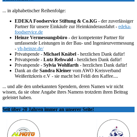
... in alphabetischer Reihenfolge:
EDEKA Foodservice Stiftung & Co.KG
- der zuverlässiger
Partner für unsere Einkäufe zur Heimkinderausfahrt -
edeka-
foodservice.de
Heinze Vermessungsbüro
- der kompetenter Partner für
umfassende Leistungen in der Bau- und Ingenieurvermessung
-
vb-heinze.de/
Privatspende -
Michael Knäbel
- herzlichen Dank dafür!
Privatspende -
Lutz Rehwald
- herzlichen Dank dafür!
Privatspende -
Sylvia Wohlfarth
- herzlichen Dank dafür!
Dank an die
Sandra Kleiner
vom AWO Kreisverband
Weißeritzkreis e.V - sie macht bei Feldi den Kaffee....
... und alle den unbekannten Spendern, deren Namen wir nicht
wissen, da sie ohne Angabe ihres Namens trotzdem ihren Beitrag
geleistet haben.
Seit über 20 Jahren immer an unserer Seite!