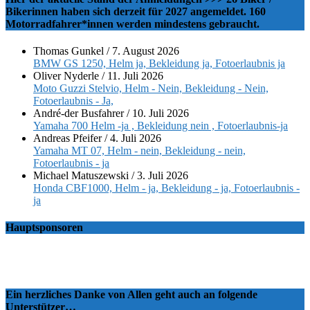
Bikerinnen haben sich derzeit für 2027 angemeldet. 160
Motorradfahrer*innen werden mindestens gebraucht.
Thomas Gunkel
/
7. August 2026
BMW GS 1250, Helm ja, Bekleidung ja, Fotoerlaubnis ja
Oliver Nyderle
/
11. Juli 2026
Moto Guzzi Stelvio, Helm - Nein, Bekleidung - Nein,
Fotoerlaubnis - Ja,
André-der Busfahrer
/
10. Juli 2026
Yamaha 700 Helm -ja , Bekleidung nein , Fotoerlaubnis-ja
Andreas Pfeifer
/
4. Juli 2026
Yamaha MT 07, Helm - nein, Bekleidung - nein,
Fotoerlaubnis - ja
Michael Matuszewski
/
3. Juli 2026
Honda CBF1000, Helm - ja, Bekleidung - ja, Fotoerlaubnis -
ja
Hauptsponsoren
Ein herzliches Danke von Allen geht auch an folgende
Unterstützer…