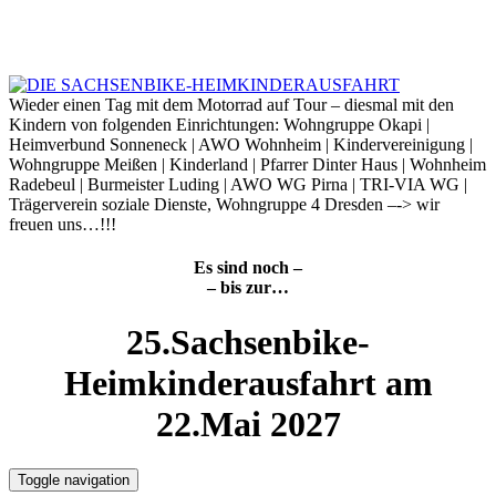
Skip
to
7. August 2026
content
Wieder einen Tag mit dem Motorrad auf Tour – diesmal mit den
Kindern von folgenden Einrichtungen: Wohngruppe Okapi |
Heimverbund Sonneneck | AWO Wohnheim | Kindervereinigung |
Wohngruppe Meißen | Kinderland | Pfarrer Dinter Haus | Wohnheim
Radebeul | Burmeister Luding | AWO WG Pirna | TRI-VIA WG |
Trägerverein soziale Dienste, Wohngruppe 4 Dresden –-> wir
freuen uns…!!!
Es sind noch –
– bis zur…
25.Sachsenbike-
Heimkinderausfahrt am
22.Mai 2027
Toggle navigation