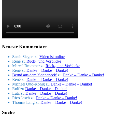
Neueste Kommentare
Sarah Siegert
zu
Video ist online
René
zu
Rück-, und Vorblicke
Marcel Brommer
zu
Rück-, und Vorblicke
René
zu
Danke – Danke – Danke!
Bernd aus dem 'Sonneneck'
zu
Danke – Danke – Danke!
René
zu
Danke – Danke – Danke!
Michael Otto-König
zu
Danke – Danke – Danke!
Rolf
zu
Danke – Danke – Danke!
Lutz
zu
Danke – Danke – Danke!
Rico Josch
zu
Danke – Danke – Danke!
Thomas Lang
zu
Danke – Danke – Danke!
Suche