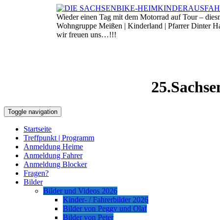
Skip
to
Wieder einen Tag mit dem Motorrad auf Tour – die
9. August 2026
content
Wohngruppe Meißen | Kinderland | Pfarrer Dinter 
wir freuen uns…!!!
25.Sachse
Toggle navigation
Startseite
Treffpunkt | Programm
Anmeldung Heime
Anmeldung Fahrer
Anmeldung Blocker
Fragen?
Bilder
Bilder und Videos 2026
Kinder- / Fahrerbilder 2026
Bilder von Peggy und Olaf
Bilder von Peter