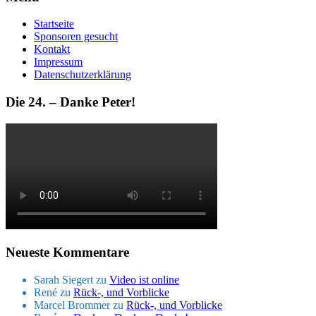
Startseite
Sponsoren gesucht
Kontakt
Impressum
Datenschutzerklärung
Die 24. – Danke Peter!
Neueste Kommentare
Sarah Siegert
zu
Video ist online
René
zu
Rück-, und Vorblicke
Marcel Brommer
zu
Rück-, und Vorblicke