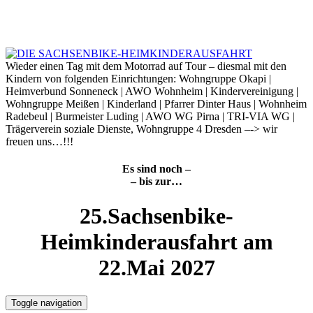
Skip
to
6. August 2026
content
Wieder einen Tag mit dem Motorrad auf Tour – diesmal mit den
Kindern von folgenden Einrichtungen: Wohngruppe Okapi |
Heimverbund Sonneneck | AWO Wohnheim | Kindervereinigung |
Wohngruppe Meißen | Kinderland | Pfarrer Dinter Haus | Wohnheim
Radebeul | Burmeister Luding | AWO WG Pirna | TRI-VIA WG |
Trägerverein soziale Dienste, Wohngruppe 4 Dresden –-> wir
freuen uns…!!!
Es sind noch –
– bis zur…
25.Sachsenbike-
Heimkinderausfahrt am
22.Mai 2027
Toggle navigation