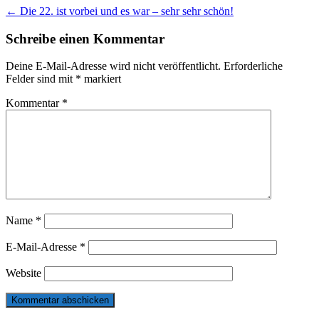
Post
←
Die 22. ist vorbei und es war – sehr sehr schön!
navigation
Schreibe einen Kommentar
Deine E-Mail-Adresse wird nicht veröffentlicht.
Erforderliche
Felder sind mit
*
markiert
Kommentar
*
Name
*
E-Mail-Adresse
*
Website