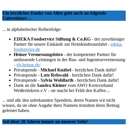
Ein herzliches Danke von Allen geht auch an folgende
Unterstützer…
... in alphabetischer Reihenfolge:
EDEKA Foodservice Stiftung & Co.KG
- der zuverlässiger
Partner für unsere Einkäufe zur Heimkinderausfahrt -
edeka-
foodservice.de
Heinze Vermessungsbüro
- der kompetenter Partner für
umfassende Leistungen in der Bau- und Ingenieurvermessung
-
vb-heinze.de/
Privatspende -
Michael Knäbel
- herzlichen Dank dafür!
Privatspende -
Lutz Rehwald
- herzlichen Dank dafür!
Privatspende -
Sylvia Wohlfarth
- herzlichen Dank dafür!
Dank an die
Sandra Kleiner
vom AWO Kreisverband
Weißeritzkreis e.V - sie macht bei Feldi den Kaffee....
... und alle den unbekannten Spendern, deren Namen wir nicht
wissen, da sie ohne Angabe ihres Namens trotzdem ihren Beitrag
geleistet haben.
Seit über 20 Jahren immer an unserer Seite!