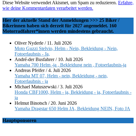
Diese Website verwendet Akismet, um Spam zu reduzieren.
Erfahre,
wie deine Kommentardaten verarbeitet werden.
Hier der aktuelle Stand der Anmeldungen >>> 25 Biker /
Bikerinnen haben sich derzeit für 2027 angemeldet. 160
Motorradfahrer*innen werden mindestens gebraucht.
Oliver Nyderle
/
11. Juli 2026
Moto Guzzi Stelvio, Helm - Nein, Bekleidung - Nein,
Fotoerlaubnis - Ja,
André-der Busfahrer
/
10. Juli 2026
Yamaha 700 Helm -ja , Bekleidung nein , Fotoerlaubnis-ja
Andreas Pfeifer
/
4. Juli 2026
Yamaha MT 07, Helm - nein, Bekleidung - nein,
Fotoerlaubnis - ja
Michael Matuszewski
/
3. Juli 2026
Honda CBF1000, Helm - ja, Bekleidung - ja, Fotoerlaubnis -
ja
Helmut Binotsch
/
20. Juni 2026
Yamaha Dragstar 650 Helm JA, Bekleidung NEIN, Foto JA
Hauptsponsoren