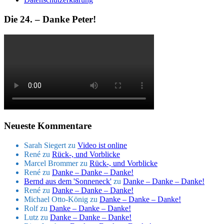
Die 24. – Danke Peter!
Neueste Kommentare
Sarah Siegert
zu
Video ist online
René
zu
Rück-, und Vorblicke
Marcel Brommer
zu
Rück-, und Vorblicke
René
zu
Danke – Danke – Danke!
Bernd aus dem 'Sonneneck'
zu
Danke – Danke – Danke!
René
zu
Danke – Danke – Danke!
Michael Otto-König
zu
Danke – Danke – Danke!
Rolf
zu
Danke – Danke – Danke!
Lutz
zu
Danke – Danke – Danke!