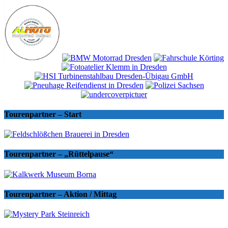
Tourenpartner – Start
Tourenpartner – „Rüttelpause“
Tourenpartner – Aktion / Mittag