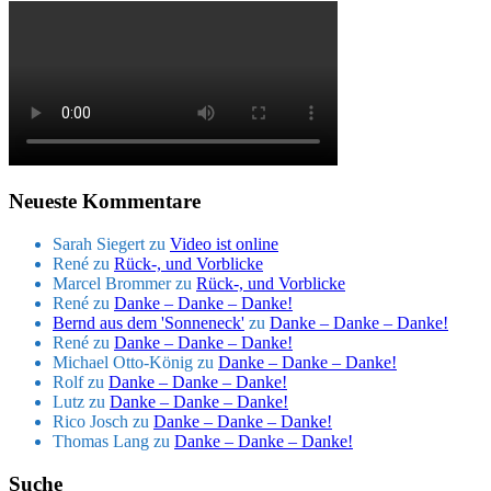
Neueste Kommentare
Sarah Siegert
zu
Video ist online
René
zu
Rück-, und Vorblicke
Marcel Brommer
zu
Rück-, und Vorblicke
René
zu
Danke – Danke – Danke!
Bernd aus dem 'Sonneneck'
zu
Danke – Danke – Danke!
René
zu
Danke – Danke – Danke!
Michael Otto-König
zu
Danke – Danke – Danke!
Rolf
zu
Danke – Danke – Danke!
Lutz
zu
Danke – Danke – Danke!
Rico Josch
zu
Danke – Danke – Danke!
Thomas Lang
zu
Danke – Danke – Danke!
Suche