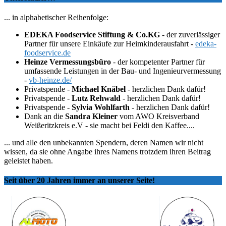
... in alphabetischer Reihenfolge:
EDEKA Foodservice Stiftung & Co.KG
- der zuverlässiger
Partner für unsere Einkäufe zur Heimkinderausfahrt -
edeka-
foodservice.de
Heinze Vermessungsbüro
- der kompetenter Partner für
umfassende Leistungen in der Bau- und Ingenieurvermessung
-
vb-heinze.de/
Privatspende -
Michael Knäbel
- herzlichen Dank dafür!
Privatspende -
Lutz Rehwald
- herzlichen Dank dafür!
Privatspende -
Sylvia Wohlfarth
- herzlichen Dank dafür!
Dank an die
Sandra Kleiner
vom AWO Kreisverband
Weißeritzkreis e.V - sie macht bei Feldi den Kaffee....
... und alle den unbekannten Spendern, deren Namen wir nicht
wissen, da sie ohne Angabe ihres Namens trotzdem ihren Beitrag
geleistet haben.
Seit über 20 Jahren immer an unserer Seite!