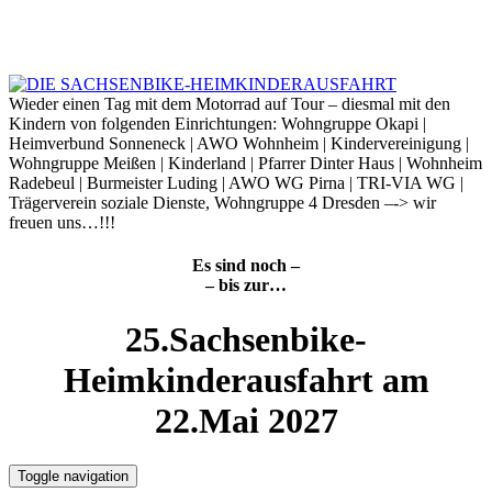
Skip
to
6. August 2026
content
Wieder einen Tag mit dem Motorrad auf Tour – diesmal mit den
Kindern von folgenden Einrichtungen: Wohngruppe Okapi |
Heimverbund Sonneneck | AWO Wohnheim | Kindervereinigung |
Wohngruppe Meißen | Kinderland | Pfarrer Dinter Haus | Wohnheim
Radebeul | Burmeister Luding | AWO WG Pirna | TRI-VIA WG |
Trägerverein soziale Dienste, Wohngruppe 4 Dresden –-> wir
freuen uns…!!!
Es sind noch –
– bis zur…
25.Sachsenbike-
Heimkinderausfahrt am
22.Mai 2027
Toggle navigation