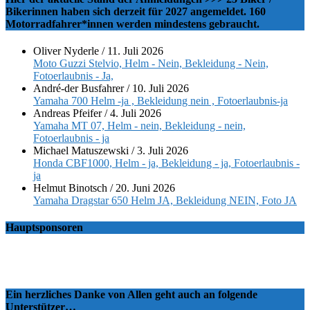
Bikerinnen haben sich derzeit für 2027 angemeldet. 160
Motorradfahrer*innen werden mindestens gebraucht.
Oliver Nyderle
/
11. Juli 2026
Moto Guzzi Stelvio, Helm - Nein, Bekleidung - Nein,
Fotoerlaubnis - Ja,
André-der Busfahrer
/
10. Juli 2026
Yamaha 700 Helm -ja , Bekleidung nein , Fotoerlaubnis-ja
Andreas Pfeifer
/
4. Juli 2026
Yamaha MT 07, Helm - nein, Bekleidung - nein,
Fotoerlaubnis - ja
Michael Matuszewski
/
3. Juli 2026
Honda CBF1000, Helm - ja, Bekleidung - ja, Fotoerlaubnis -
ja
Helmut Binotsch
/
20. Juni 2026
Yamaha Dragstar 650 Helm JA, Bekleidung NEIN, Foto JA
Hauptsponsoren
Ein herzliches Danke von Allen geht auch an folgende
Unterstützer…