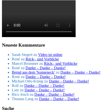
Neueste Kommentare
Sarah Siegert
zu
Video ist online
René
zu
Rück-, und Vorblicke
Marcel Brommer
zu
Rück-, und Vorblicke
René
zu
Danke – Danke – Danke!
Bernd aus dem 'Sonneneck'
zu
Danke – Danke – Danke!
René
zu
Danke – Danke – Danke!
Michael Otto-König
zu
Danke – Danke – Danke!
Rolf
zu
Danke – Danke – Danke!
Lutz
zu
Danke – Danke – Danke!
Rico Josch
zu
Danke – Danke – Danke!
Thomas Lang
zu
Danke – Danke – Danke!
Suche