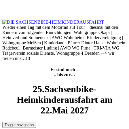
Skip
to
6. August 2026
content
Wieder einen Tag mit dem Motorrad auf Tour – diesmal mit den
Kindern von folgenden Einrichtungen: Wohngruppe Okapi |
Heimverbund Sonneneck | AWO Wohnheim | Kindervereinigung |
Wohngruppe Meißen | Kinderland | Pfarrer Dinter Haus | Wohnheim
Radebeul | Burmeister Luding | AWO WG Pirna | TRI-VIA WG |
Trägerverein soziale Dienste, Wohngruppe 4 Dresden –-> wir
freuen uns…!!!
Es sind noch –
– bis zur…
25.Sachsenbike-
Heimkinderausfahrt am
22.Mai 2027
Toggle navigation