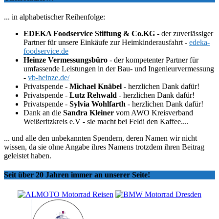
... in alphabetischer Reihenfolge:
EDEKA Foodservice Stiftung & Co.KG
- der zuverlässiger
Partner für unsere Einkäufe zur Heimkinderausfahrt -
edeka-
foodservice.de
Heinze Vermessungsbüro
- der kompetenter Partner für
umfassende Leistungen in der Bau- und Ingenieurvermessung
-
vb-heinze.de/
Privatspende -
Michael Knäbel
- herzlichen Dank dafür!
Privatspende -
Lutz Rehwald
- herzlichen Dank dafür!
Privatspende -
Sylvia Wohlfarth
- herzlichen Dank dafür!
Dank an die
Sandra Kleiner
vom AWO Kreisverband
Weißeritzkreis e.V - sie macht bei Feldi den Kaffee....
... und alle den unbekannten Spendern, deren Namen wir nicht
wissen, da sie ohne Angabe ihres Namens trotzdem ihren Beitrag
geleistet haben.
Seit über 20 Jahren immer an unserer Seite!