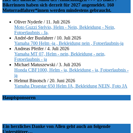
Bikerinnen haben sich derzeit für 2027 angemeldet. 160
Motorradfahrer*innen werden mindestens gebraucht.
Oliver Nyderle
/
11. Juli 2026
Moto Guzzi Stelvio, Helm - Nein, Bekleidung - Nein,
Fotoerlaubnis - Ja,
André-der Busfahrer
/
10. Juli 2026
Yamaha 700 Helm -ja , Bekleidung nein , Fotoerlaubnis-ja
Andreas Pfeifer
/
4. Juli 2026
Yamaha MT 07, Helm - nein, Bekleidung - nein,
Fotoerlaubnis - ja
Michael Matuszewski
/
3. Juli 2026
Honda CBF1000, Helm - ja, Bekleidung - ja, Fotoerlaubnis -
ja
Helmut Binotsch
/
20. Juni 2026
Yamaha Dragstar 650 Helm JA, Bekleidung NEIN, Foto JA
Hauptsponsoren
Ein herzliches Danke von Allen geht auch an folgende
Unterstützer…