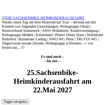
Skip
to
7. August 2026
content
Wieder einen Tag mit dem Motorrad auf Tour – diesmal mit den
Kindern von folgenden Einrichtungen: Wohngruppe Okapi |
Heimverbund Sonneneck | AWO Wohnheim | Kindervereinigung |
Wohngruppe Meißen | Kinderland | Pfarrer Dinter Haus | Wohnheim
Radebeul | Burmeister Luding | AWO WG Pirna | TRI-VIA WG |
Trägerverein soziale Dienste, Wohngruppe 4 Dresden –-> wir
freuen uns…!!!
Es sind noch –
– bis zur…
25.Sachsenbike-
Heimkinderausfahrt am
22.Mai 2027
Toggle navigation