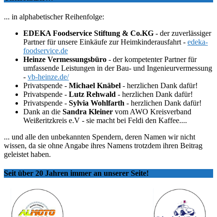
... in alphabetischer Reihenfolge:
EDEKA Foodservice Stiftung & Co.KG
- der zuverlässiger
Partner für unsere Einkäufe zur Heimkinderausfahrt -
edeka-
foodservice.de
Heinze Vermessungsbüro
- der kompetenter Partner für
umfassende Leistungen in der Bau- und Ingenieurvermessung
-
vb-heinze.de/
Privatspende -
Michael Knäbel
- herzlichen Dank dafür!
Privatspende -
Lutz Rehwald
- herzlichen Dank dafür!
Privatspende -
Sylvia Wohlfarth
- herzlichen Dank dafür!
Dank an die
Sandra Kleiner
vom AWO Kreisverband
Weißeritzkreis e.V - sie macht bei Feldi den Kaffee....
... und alle den unbekannten Spendern, deren Namen wir nicht
wissen, da sie ohne Angabe ihres Namens trotzdem ihren Beitrag
geleistet haben.
Seit über 20 Jahren immer an unserer Seite!