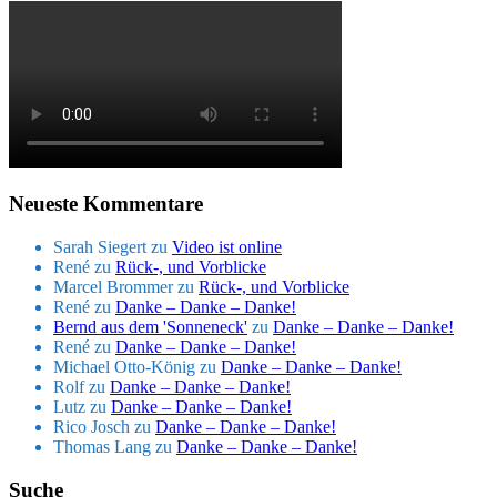
Neueste Kommentare
Sarah Siegert
zu
Video ist online
René
zu
Rück-, und Vorblicke
Marcel Brommer
zu
Rück-, und Vorblicke
René
zu
Danke – Danke – Danke!
Bernd aus dem 'Sonneneck'
zu
Danke – Danke – Danke!
René
zu
Danke – Danke – Danke!
Michael Otto-König
zu
Danke – Danke – Danke!
Rolf
zu
Danke – Danke – Danke!
Lutz
zu
Danke – Danke – Danke!
Rico Josch
zu
Danke – Danke – Danke!
Thomas Lang
zu
Danke – Danke – Danke!
Suche