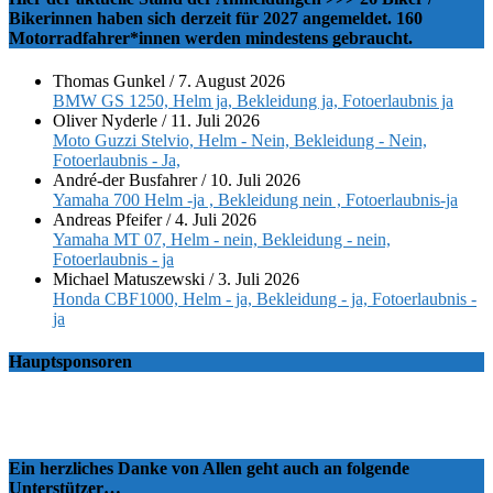
Bikerinnen haben sich derzeit für 2027 angemeldet. 160
Motorradfahrer*innen werden mindestens gebraucht.
Thomas Gunkel
/
7. August 2026
BMW GS 1250, Helm ja, Bekleidung ja, Fotoerlaubnis ja
Oliver Nyderle
/
11. Juli 2026
Moto Guzzi Stelvio, Helm - Nein, Bekleidung - Nein,
Fotoerlaubnis - Ja,
André-der Busfahrer
/
10. Juli 2026
Yamaha 700 Helm -ja , Bekleidung nein , Fotoerlaubnis-ja
Andreas Pfeifer
/
4. Juli 2026
Yamaha MT 07, Helm - nein, Bekleidung - nein,
Fotoerlaubnis - ja
Michael Matuszewski
/
3. Juli 2026
Honda CBF1000, Helm - ja, Bekleidung - ja, Fotoerlaubnis -
ja
Hauptsponsoren
Ein herzliches Danke von Allen geht auch an folgende
Unterstützer…