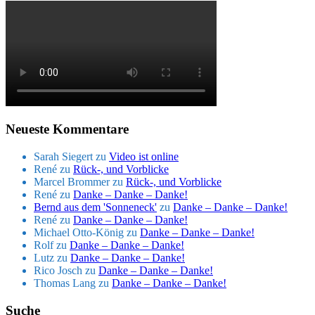
Neueste Kommentare
Sarah Siegert
zu
Video ist online
René
zu
Rück-, und Vorblicke
Marcel Brommer
zu
Rück-, und Vorblicke
René
zu
Danke – Danke – Danke!
Bernd aus dem 'Sonneneck'
zu
Danke – Danke – Danke!
René
zu
Danke – Danke – Danke!
Michael Otto-König
zu
Danke – Danke – Danke!
Rolf
zu
Danke – Danke – Danke!
Lutz
zu
Danke – Danke – Danke!
Rico Josch
zu
Danke – Danke – Danke!
Thomas Lang
zu
Danke – Danke – Danke!
Suche