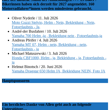
Bikerinnen haben sich derzeit für 2027 angemeldet. 160
Motorradfahrer*innen werden mindestens gebraucht.
Oliver Nyderle
/
11. Juli 2026
Moto Guzzi Stelvio, Helm - Nein, Bekleidung - Nein,
Fotoerlaubnis - Ja,
André-der Busfahrer
/
10. Juli 2026
Yamaha 700 Helm -ja , Bekleidung nein , Fotoerlaubnis-ja
Andreas Pfeifer
/
4. Juli 2026
Yamaha MT 07, Helm - nein, Bekleidung - nein,
Fotoerlaubnis - ja
Michael Matuszewski
/
3. Juli 2026
Honda CBF1000, Helm - ja, Bekleidung - ja, Fotoerlaubnis -
ja
Helmut Binotsch
/
20. Juni 2026
Yamaha Dragstar 650 Helm JA, Bekleidung NEIN, Foto JA
Hauptsponsoren
Ein herzliches Danke von Allen geht auch an folgende
Unterstützer…