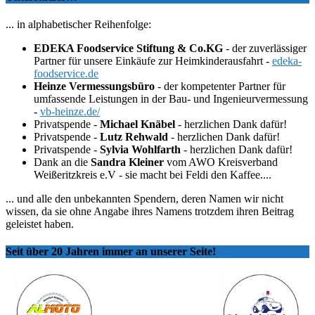
... in alphabetischer Reihenfolge:
EDEKA Foodservice Stiftung & Co.KG
- der zuverlässiger
Partner für unsere Einkäufe zur Heimkinderausfahrt -
edeka-
foodservice.de
Heinze Vermessungsbüro
- der kompetenter Partner für
umfassende Leistungen in der Bau- und Ingenieurvermessung
-
vb-heinze.de/
Privatspende -
Michael Knäbel
- herzlichen Dank dafür!
Privatspende -
Lutz Rehwald
- herzlichen Dank dafür!
Privatspende -
Sylvia Wohlfarth
- herzlichen Dank dafür!
Dank an die
Sandra Kleiner
vom AWO Kreisverband
Weißeritzkreis e.V - sie macht bei Feldi den Kaffee....
... und alle den unbekannten Spendern, deren Namen wir nicht
wissen, da sie ohne Angabe ihres Namens trotzdem ihren Beitrag
geleistet haben.
Seit über 20 Jahren immer an unserer Seite!