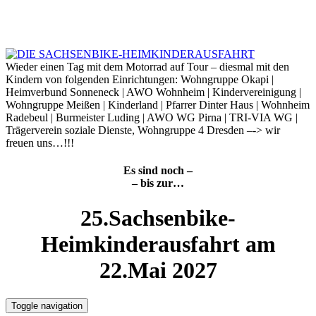
Skip
to
6. August 2026
content
Wieder einen Tag mit dem Motorrad auf Tour – diesmal mit den
Kindern von folgenden Einrichtungen: Wohngruppe Okapi |
Heimverbund Sonneneck | AWO Wohnheim | Kindervereinigung |
Wohngruppe Meißen | Kinderland | Pfarrer Dinter Haus | Wohnheim
Radebeul | Burmeister Luding | AWO WG Pirna | TRI-VIA WG |
Trägerverein soziale Dienste, Wohngruppe 4 Dresden –-> wir
freuen uns…!!!
Es sind noch –
– bis zur…
25.Sachsenbike-
Heimkinderausfahrt am
22.Mai 2027
Toggle navigation