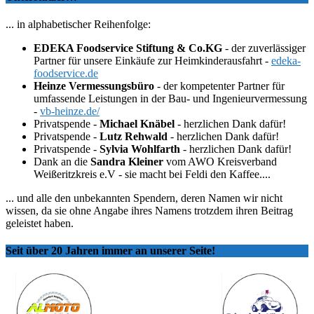
... in alphabetischer Reihenfolge:
EDEKA Foodservice Stiftung & Co.KG
- der zuverlässiger
Partner für unsere Einkäufe zur Heimkinderausfahrt -
edeka-
foodservice.de
Heinze Vermessungsbüro
- der kompetenter Partner für
umfassende Leistungen in der Bau- und Ingenieurvermessung
-
vb-heinze.de/
Privatspende -
Michael Knäbel
- herzlichen Dank dafür!
Privatspende -
Lutz Rehwald
- herzlichen Dank dafür!
Privatspende -
Sylvia Wohlfarth
- herzlichen Dank dafür!
Dank an die
Sandra Kleiner
vom AWO Kreisverband
Weißeritzkreis e.V - sie macht bei Feldi den Kaffee....
... und alle den unbekannten Spendern, deren Namen wir nicht
wissen, da sie ohne Angabe ihres Namens trotzdem ihren Beitrag
geleistet haben.
Seit über 20 Jahren immer an unserer Seite!