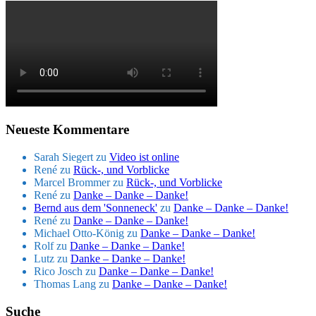
Neueste Kommentare
Sarah Siegert
zu
Video ist online
René
zu
Rück-, und Vorblicke
Marcel Brommer
zu
Rück-, und Vorblicke
René
zu
Danke – Danke – Danke!
Bernd aus dem 'Sonneneck'
zu
Danke – Danke – Danke!
René
zu
Danke – Danke – Danke!
Michael Otto-König
zu
Danke – Danke – Danke!
Rolf
zu
Danke – Danke – Danke!
Lutz
zu
Danke – Danke – Danke!
Rico Josch
zu
Danke – Danke – Danke!
Thomas Lang
zu
Danke – Danke – Danke!
Suche