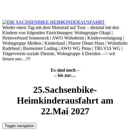
Skip
to
8. August 2026
content
Wieder einen Tag mit dem Motorrad auf Tour – diesmal mit den
Kindern von folgenden Einrichtungen: Wohngruppe Okapi |
Heimverbund Sonneneck | AWO Wohnheim | Kindervereinigung |
Wohngruppe Meißen | Kinderland | Pfarrer Dinter Haus | Wohnheim
Radebeul | Burmeister Luding | AWO WG Pirna | TRI-VIA WG |
Trägerverein soziale Dienste, Wohngruppe 4 Dresden –-> wir
freuen uns…!!!
Es sind noch –
– bis zur…
25.Sachsenbike-
Heimkinderausfahrt am
22.Mai 2027
Toggle navigation