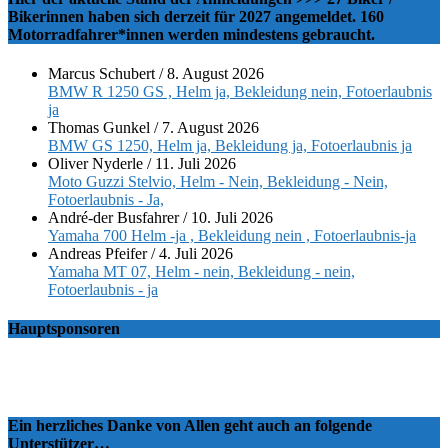
Bikerinnen haben sich derzeit für 2027 angemeldet. 160
Motorradfahrer*innen werden mindestens gebraucht.
Marcus Schubert
/
8. August 2026
BMW R 1250 GS , Helm ja, Bekleidung nein, Fotoerlaubnis
ja
Thomas Gunkel
/
7. August 2026
BMW GS 1250, Helm ja, Bekleidung ja, Fotoerlaubnis ja
Oliver Nyderle
/
11. Juli 2026
Moto Guzzi Stelvio, Helm - Nein, Bekleidung - Nein,
Fotoerlaubnis - Ja,
André-der Busfahrer
/
10. Juli 2026
Yamaha 700 Helm -ja , Bekleidung nein , Fotoerlaubnis-ja
Andreas Pfeifer
/
4. Juli 2026
Yamaha MT 07, Helm - nein, Bekleidung - nein,
Fotoerlaubnis - ja
Hauptsponsoren
Ein herzliches Danke von Allen geht auch an folgende
Unterstützer…