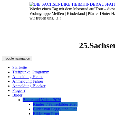
Skip
to
Wieder einen Tag mit dem Motorrad auf Tour – die
8. August 2026
content
Wohngruppe Meißen | Kinderland | Pfarrer Dinter 
wir freuen uns…!!!
25.Sachse
Toggle navigation
Startseite
Treffpunkt | Programm
Anmeldung Heime
Anmeldung Fahrer
Anmeldung Blocker
Fragen?
Bilder
Bilder und Videos 2026
Kinder- / Fahrerbilder 2026
Bilder von Peggy und Olaf
Bilder von Peter