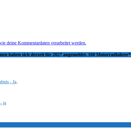
 wie deine Kommentardaten verarbeitet werden.
nnen haben sich derzeit für 2027 angemeldet. 160 Motorradfahrer
bnis - Ja,
- ja