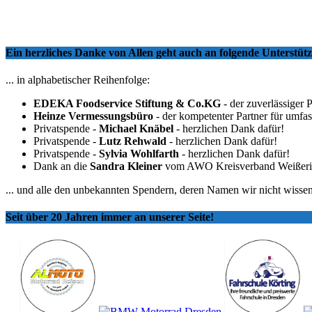
Ein herzliches Danke von Allen geht auch an folgende Unterstü
... in alphabetischer Reihenfolge:
EDEKA Foodservice Stiftung & Co.KG
- der zuverlässiger 
Heinze Vermessungsbüro
- der kompetenter Partner für umfa
Privatspende -
Michael Knäbel
- herzlichen Dank dafür!
Privatspende -
Lutz Rehwald
- herzlichen Dank dafür!
Privatspende -
Sylvia Wohlfarth
- herzlichen Dank dafür!
Dank an die
Sandra Kleiner
vom AWO Kreisverband Weißeritzkr
... und alle den unbekannten Spendern, deren Namen wir nicht wissen
Seit über 20 Jahren immer an unserer Seite!