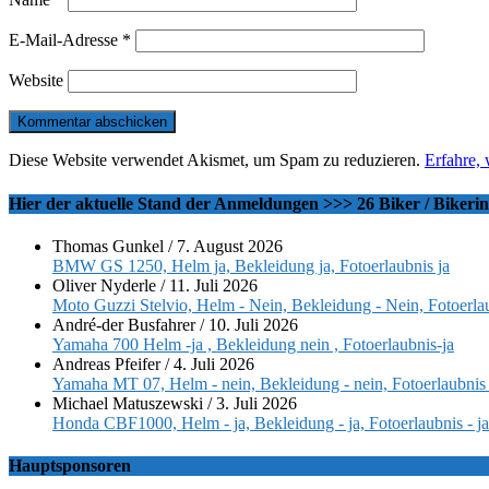
E-Mail-Adresse
*
Website
Diese Website verwendet Akismet, um Spam zu reduzieren.
Erfahre,
Hier der aktuelle Stand der Anmeldungen >>> 26 Biker / Bikeri
Thomas Gunkel
/
7. August 2026
BMW GS 1250, Helm ja, Bekleidung ja, Fotoerlaubnis ja
Oliver Nyderle
/
11. Juli 2026
Moto Guzzi Stelvio, Helm - Nein, Bekleidung - Nein, Fotoerlau
André-der Busfahrer
/
10. Juli 2026
Yamaha 700 Helm -ja , Bekleidung nein , Fotoerlaubnis-ja
Andreas Pfeifer
/
4. Juli 2026
Yamaha MT 07, Helm - nein, Bekleidung - nein, Fotoerlaubnis 
Michael Matuszewski
/
3. Juli 2026
Honda CBF1000, Helm - ja, Bekleidung - ja, Fotoerlaubnis - ja
Hauptsponsoren