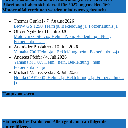
Bikerinnen haben sich derzeit für 2027 angemeldet. 160
Motorradfahrer*innen werden mindestens gebraucht.
Thomas Gunkel
/
7. August 2026
BMW GS 1250, Helm ja, Bekleidung ja, Fotoerlaubnis ja
Oliver Nyderle
/
11. Juli 2026
Moto Guzzi Stelvio, Helm - Nein, Bekleidung - Nein,
Fotoerlaubnis - Ja,
André-der Busfahrer
/
10. Juli 2026
Yamaha 700 Helm -ja , Bekleidung nein , Fotoerlaubnis-ja
Andreas Pfeifer
/
4. Juli 2026
Yamaha MT 07, Helm - nein, Bekleidung - nein,
Fotoerlaubnis - ja
Michael Matuszewski
/
3. Juli 2026
Honda CBF1000, Helm - ja, Bekleidung - ja, Fotoerlaubnis -
ja
Hauptsponsoren
Ein herzliches Danke von Allen geht auch an folgende
Unterstützer…