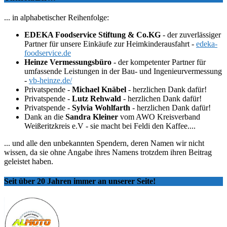
... in alphabetischer Reihenfolge:
EDEKA Foodservice Stiftung & Co.KG
- der zuverlässiger
Partner für unsere Einkäufe zur Heimkinderausfahrt -
edeka-
foodservice.de
Heinze Vermessungsbüro
- der kompetenter Partner für
umfassende Leistungen in der Bau- und Ingenieurvermessung
-
vb-heinze.de/
Privatspende -
Michael Knäbel
- herzlichen Dank dafür!
Privatspende -
Lutz Rehwald
- herzlichen Dank dafür!
Privatspende -
Sylvia Wohlfarth
- herzlichen Dank dafür!
Dank an die
Sandra Kleiner
vom AWO Kreisverband
Weißeritzkreis e.V - sie macht bei Feldi den Kaffee....
... und alle den unbekannten Spendern, deren Namen wir nicht
wissen, da sie ohne Angabe ihres Namens trotzdem ihren Beitrag
geleistet haben.
Seit über 20 Jahren immer an unserer Seite!