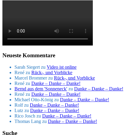
Neueste Kommentare
Sarah Siegert
zu
Video ist online
René
zu
Rück-, und Vorblicke
Marcel Brommer
zu
Rück-, und Vorblicke
René
zu
Danke – Danke – Danke!
Bernd aus dem 'Sonneneck'
zu
Danke – Danke – Danke!
René
zu
Danke – Danke – Danke!
Michael Otto-König
zu
Danke – Danke – Danke!
Rolf
zu
Danke – Danke – Danke!
Lutz
zu
Danke – Danke – Danke!
Rico Josch
zu
Danke – Danke – Danke!
Thomas Lang
zu
Danke – Danke – Danke!
Suche