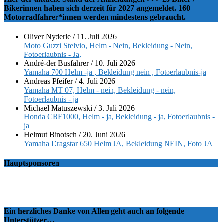
Bikerinnen haben sich derzeit für 2027 angemeldet. 160
Motorradfahrer*innen werden mindestens gebraucht.
Oliver Nyderle
/
11. Juli 2026
Moto Guzzi Stelvio, Helm - Nein, Bekleidung - Nein,
Fotoerlaubnis - Ja,
André-der Busfahrer
/
10. Juli 2026
Yamaha 700 Helm -ja , Bekleidung nein , Fotoerlaubnis-ja
Andreas Pfeifer
/
4. Juli 2026
Yamaha MT 07, Helm - nein, Bekleidung - nein,
Fotoerlaubnis - ja
Michael Matuszewski
/
3. Juli 2026
Honda CBF1000, Helm - ja, Bekleidung - ja, Fotoerlaubnis -
ja
Helmut Binotsch
/
20. Juni 2026
Yamaha Dragstar 650 Helm JA, Bekleidung NEIN, Foto JA
Hauptsponsoren
Ein herzliches Danke von Allen geht auch an folgende
Unterstützer…