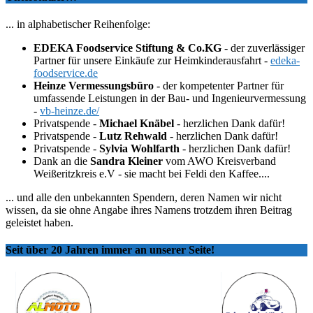
... in alphabetischer Reihenfolge:
EDEKA Foodservice Stiftung & Co.KG
- der zuverlässiger
Partner für unsere Einkäufe zur Heimkinderausfahrt -
edeka-
foodservice.de
Heinze Vermessungsbüro
- der kompetenter Partner für
umfassende Leistungen in der Bau- und Ingenieurvermessung
-
vb-heinze.de/
Privatspende -
Michael Knäbel
- herzlichen Dank dafür!
Privatspende -
Lutz Rehwald
- herzlichen Dank dafür!
Privatspende -
Sylvia Wohlfarth
- herzlichen Dank dafür!
Dank an die
Sandra Kleiner
vom AWO Kreisverband
Weißeritzkreis e.V - sie macht bei Feldi den Kaffee....
... und alle den unbekannten Spendern, deren Namen wir nicht
wissen, da sie ohne Angabe ihres Namens trotzdem ihren Beitrag
geleistet haben.
Seit über 20 Jahren immer an unserer Seite!