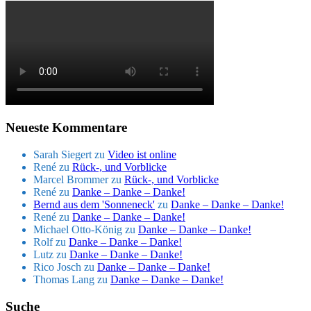
Neueste Kommentare
Sarah Siegert
zu
Video ist online
René
zu
Rück-, und Vorblicke
Marcel Brommer
zu
Rück-, und Vorblicke
René
zu
Danke – Danke – Danke!
Bernd aus dem 'Sonneneck'
zu
Danke – Danke – Danke!
René
zu
Danke – Danke – Danke!
Michael Otto-König
zu
Danke – Danke – Danke!
Rolf
zu
Danke – Danke – Danke!
Lutz
zu
Danke – Danke – Danke!
Rico Josch
zu
Danke – Danke – Danke!
Thomas Lang
zu
Danke – Danke – Danke!
Suche