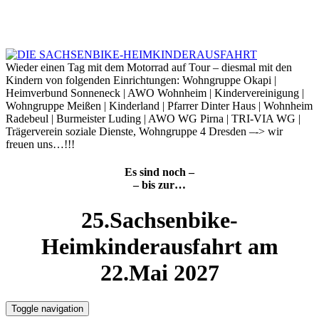
Skip
to
7. August 2026
content
Wieder einen Tag mit dem Motorrad auf Tour – diesmal mit den
Kindern von folgenden Einrichtungen: Wohngruppe Okapi |
Heimverbund Sonneneck | AWO Wohnheim | Kindervereinigung |
Wohngruppe Meißen | Kinderland | Pfarrer Dinter Haus | Wohnheim
Radebeul | Burmeister Luding | AWO WG Pirna | TRI-VIA WG |
Trägerverein soziale Dienste, Wohngruppe 4 Dresden –-> wir
freuen uns…!!!
Es sind noch –
– bis zur…
25.Sachsenbike-
Heimkinderausfahrt am
22.Mai 2027
Toggle navigation