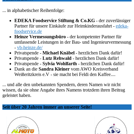
... in alphabetischer Reihenfolge:
EDEKA Foodservice Stiftung & Co.KG
- der zuverlässiger
Partner für unsere Einkäufe zur Heimkinderausfahrt -
edeka-
foodservice.de
Heinze Vermessungsbüro
- der kompetenter Partner für
umfassende Leistungen in der Bau- und Ingenieurvermessung
-
vb-heinze.de/
Privatspende -
Michael Knäbel
- herzlichen Dank dafür!
Privatspende -
Lutz Rehwald
- herzlichen Dank dafür!
Privatspende -
Sylvia Wohlfarth
- herzlichen Dank dafür!
Dank an die
Sandra Kleiner
vom AWO Kreisverband
Weißeritzkreis e.V - sie macht bei Feldi den Kaffee....
... und alle den unbekannten Spendern, deren Namen wir nicht
wissen, da sie ohne Angabe ihres Namens trotzdem ihren Beitrag
geleistet haben.
Seit über 20 Jahren immer an unserer Seite!