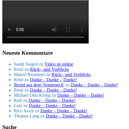
Neueste Kommentare
Sarah Siegert
zu
Video ist online
René
zu
Rück-, und Vorblicke
Marcel Brommer
zu
Rück-, und Vorblicke
René
zu
Danke – Danke – Danke!
Bernd aus dem 'Sonneneck'
zu
Danke – Danke – Danke!
René
zu
Danke – Danke – Danke!
Michael Otto-König
zu
Danke – Danke – Danke!
Rolf
zu
Danke – Danke – Danke!
Lutz
zu
Danke – Danke – Danke!
Rico Josch
zu
Danke – Danke – Danke!
Thomas Lang
zu
Danke – Danke – Danke!
Suche