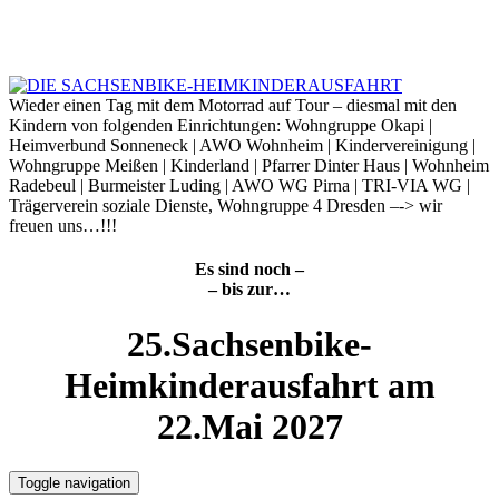
Skip
to
6. August 2026
content
Wieder einen Tag mit dem Motorrad auf Tour – diesmal mit den
Kindern von folgenden Einrichtungen: Wohngruppe Okapi |
Heimverbund Sonneneck | AWO Wohnheim | Kindervereinigung |
Wohngruppe Meißen | Kinderland | Pfarrer Dinter Haus | Wohnheim
Radebeul | Burmeister Luding | AWO WG Pirna | TRI-VIA WG |
Trägerverein soziale Dienste, Wohngruppe 4 Dresden –-> wir
freuen uns…!!!
Es sind noch –
– bis zur…
25.Sachsenbike-
Heimkinderausfahrt am
22.Mai 2027
Toggle navigation