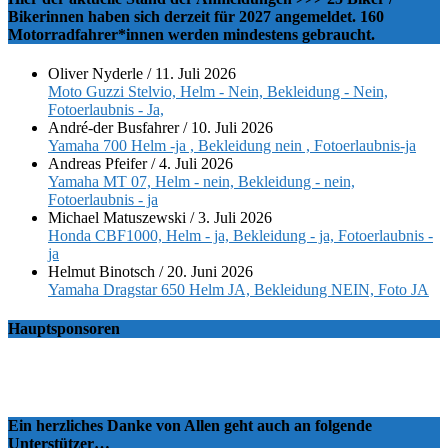
Bikerinnen haben sich derzeit für 2027 angemeldet. 160
Motorradfahrer*innen werden mindestens gebraucht.
Oliver Nyderle
/
11. Juli 2026
Moto Guzzi Stelvio, Helm - Nein, Bekleidung - Nein,
Fotoerlaubnis - Ja,
André-der Busfahrer
/
10. Juli 2026
Yamaha 700 Helm -ja , Bekleidung nein , Fotoerlaubnis-ja
Andreas Pfeifer
/
4. Juli 2026
Yamaha MT 07, Helm - nein, Bekleidung - nein,
Fotoerlaubnis - ja
Michael Matuszewski
/
3. Juli 2026
Honda CBF1000, Helm - ja, Bekleidung - ja, Fotoerlaubnis -
ja
Helmut Binotsch
/
20. Juni 2026
Yamaha Dragstar 650 Helm JA, Bekleidung NEIN, Foto JA
Hauptsponsoren
Ein herzliches Danke von Allen geht auch an folgende
Unterstützer…