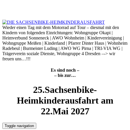
Skip
to
7. August 2026
content
Wieder einen Tag mit dem Motorrad auf Tour – diesmal mit den
Kindern von folgenden Einrichtungen: Wohngruppe Okapi |
Heimverbund Sonneneck | AWO Wohnheim | Kindervereinigung |
Wohngruppe Meißen | Kinderland | Pfarrer Dinter Haus | Wohnheim
Radebeul | Burmeister Luding | AWO WG Pirna | TRI-VIA WG |
Trägerverein soziale Dienste, Wohngruppe 4 Dresden –-> wir
freuen uns…!!!
Es sind noch –
– bis zur…
25.Sachsenbike-
Heimkinderausfahrt am
22.Mai 2027
Toggle navigation