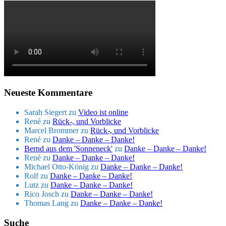
Neueste Kommentare
Sarah Siegert
zu
Video ist online
René
zu
Rück-, und Vorblicke
Marcel Brommer
zu
Rück-, und Vorblicke
René
zu
Danke – Danke – Danke!
Bernd aus dem 'Sonneneck'
zu
Danke – Danke – Danke!
René
zu
Danke – Danke – Danke!
Michael Otto-König
zu
Danke – Danke – Danke!
Rolf
zu
Danke – Danke – Danke!
Lutz
zu
Danke – Danke – Danke!
Rico Josch
zu
Danke – Danke – Danke!
Thomas Lang
zu
Danke – Danke – Danke!
Suche