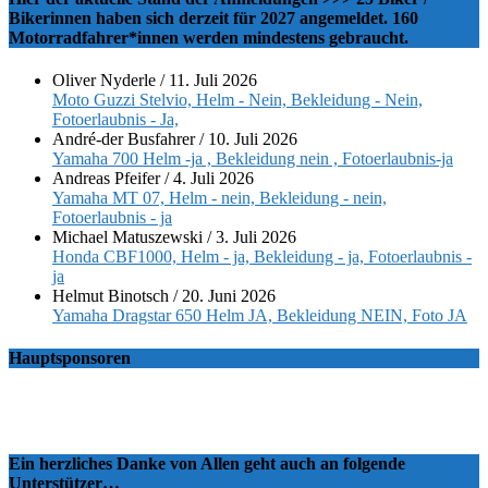
Bikerinnen haben sich derzeit für 2027 angemeldet. 160
Motorradfahrer*innen werden mindestens gebraucht.
Oliver Nyderle
/
11. Juli 2026
Moto Guzzi Stelvio, Helm - Nein, Bekleidung - Nein,
Fotoerlaubnis - Ja,
André-der Busfahrer
/
10. Juli 2026
Yamaha 700 Helm -ja , Bekleidung nein , Fotoerlaubnis-ja
Andreas Pfeifer
/
4. Juli 2026
Yamaha MT 07, Helm - nein, Bekleidung - nein,
Fotoerlaubnis - ja
Michael Matuszewski
/
3. Juli 2026
Honda CBF1000, Helm - ja, Bekleidung - ja, Fotoerlaubnis -
ja
Helmut Binotsch
/
20. Juni 2026
Yamaha Dragstar 650 Helm JA, Bekleidung NEIN, Foto JA
Hauptsponsoren
Ein herzliches Danke von Allen geht auch an folgende
Unterstützer…