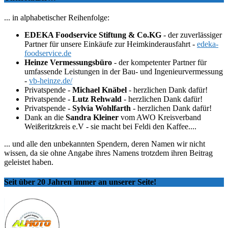
... in alphabetischer Reihenfolge:
EDEKA Foodservice Stiftung & Co.KG
- der zuverlässiger
Partner für unsere Einkäufe zur Heimkinderausfahrt -
edeka-
foodservice.de
Heinze Vermessungsbüro
- der kompetenter Partner für
umfassende Leistungen in der Bau- und Ingenieurvermessung
-
vb-heinze.de/
Privatspende -
Michael Knäbel
- herzlichen Dank dafür!
Privatspende -
Lutz Rehwald
- herzlichen Dank dafür!
Privatspende -
Sylvia Wohlfarth
- herzlichen Dank dafür!
Dank an die
Sandra Kleiner
vom AWO Kreisverband
Weißeritzkreis e.V - sie macht bei Feldi den Kaffee....
... und alle den unbekannten Spendern, deren Namen wir nicht
wissen, da sie ohne Angabe ihres Namens trotzdem ihren Beitrag
geleistet haben.
Seit über 20 Jahren immer an unserer Seite!