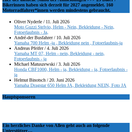
Bikerinnen haben sich derzeit für 2027 angemeldet. 160
Motorradfahrer*innen werden mindestens gebraucht.
Oliver Nyderle
/
11. Juli 2026
Moto Guzzi Stelvio, Helm - Nein, Bekleidung - Nein,
Fotoerlaubnis - Ja,
André-der Busfahrer
/
10. Juli 2026
Yamaha 700 Helm -ja , Bekleidung nein , Fotoerlaubnis-ja
Andreas Pfeifer
/
4. Juli 2026
Yamaha MT 07, Helm - nein, Bekleidung - nein,
Fotoerlaubnis - ja
Michael Matuszewski
/
3. Juli 2026
Honda CBF1000, Helm - ja, Bekleidung - ja, Fotoerlaubnis -
ja
Helmut Binotsch
/
20. Juni 2026
Yamaha Dragstar 650 Helm JA, Bekleidung NEIN, Foto JA
Hauptsponsoren
Ein herzliches Danke von Allen geht auch an folgende
Unterstützer…