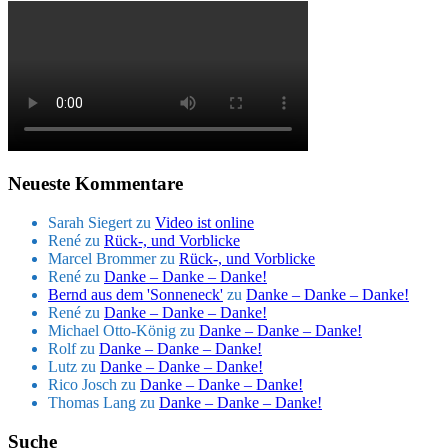
Neueste Kommentare
Sarah Siegert
zu
Video ist online
René
zu
Rück-, und Vorblicke
Marcel Brommer
zu
Rück-, und Vorblicke
René
zu
Danke – Danke – Danke!
Bernd aus dem 'Sonneneck'
zu
Danke – Danke – Danke!
René
zu
Danke – Danke – Danke!
Michael Otto-König
zu
Danke – Danke – Danke!
Rolf
zu
Danke – Danke – Danke!
Lutz
zu
Danke – Danke – Danke!
Rico Josch
zu
Danke – Danke – Danke!
Thomas Lang
zu
Danke – Danke – Danke!
Suche