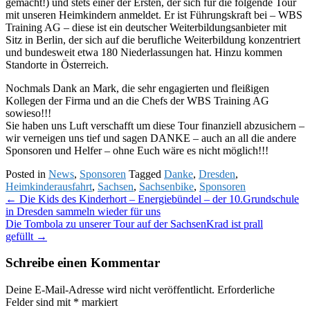
gemacht!) und stets einer der Ersten, der sich für die folgende Tour
mit unseren Heimkindern anmeldet. Er ist Führungskraft bei – WBS
Training AG – diese ist ein deutscher Weiterbildungsanbieter mit
Sitz in Berlin, der sich auf die berufliche Weiterbildung konzentriert
und bundesweit etwa 180 Niederlassungen hat. Hinzu kommen
Standorte in Österreich.
Nochmals Dank an Mark, die sehr engagierten und fleißigen
Kollegen der Firma und an die Chefs der WBS Training AG
sowieso!!!
Sie haben uns Luft verschafft um diese Tour finanziell abzusichern –
wir verneigen uns tief und sagen DANKE – auch an all die andere
Sponsoren und Helfer – ohne Euch wäre es nicht möglich!!!
Posted in
News
,
Sponsoren
Tagged
Danke
,
Dresden
,
Heimkinderausfahrt
,
Sachsen
,
Sachsenbike
,
Sponsoren
Post
←
Die Kids des Kinderhort – Energiebündel – der 10.Grundschule
in Dresden sammeln wieder für uns
navigation
Die Tombola zu unserer Tour auf der SachsenKrad ist prall
gefüllt
→
Schreibe einen Kommentar
Deine E-Mail-Adresse wird nicht veröffentlicht.
Erforderliche
Felder sind mit
*
markiert