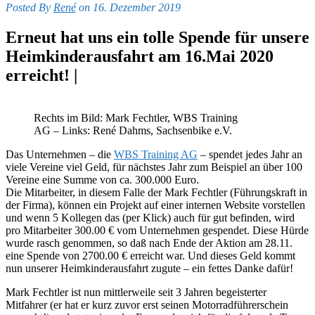
Posted By
René
on 16. Dezember 2019
Erneut hat uns ein tolle Spende für unsere
Heimkinderausfahrt am 16.Mai 2020
erreicht! |
Rechts im Bild: Mark Fechtler, WBS Training
AG – Links: René Dahms, Sachsenbike e.V.
Das Unternehmen – die
WBS Training AG
– spendet jedes Jahr an
viele Vereine viel Geld, für nächstes Jahr zum Beispiel an über 100
Vereine eine Summe von ca. 300.000 Euro.
Die Mitarbeiter, in diesem Falle der Mark Fechtler (Führungskraft in
der Firma), können ein Projekt auf einer internen Website vorstellen
und wenn 5 Kollegen das (per Klick) auch für gut befinden, wird
pro Mitarbeiter 300.00 € vom Unternehmen gespendet. Diese Hürde
wurde rasch genommen, so daß nach Ende der Aktion am 28.11.
eine Spende von 2700.00 € erreicht war. Und dieses Geld kommt
nun unserer Heimkinderausfahrt zugute – ein fettes Danke dafür!
Mark Fechtler ist nun mittlerweile seit 3 Jahren begeisterter
Mitfahrer (er hat er kurz zuvor erst seinen Motorradführerschein