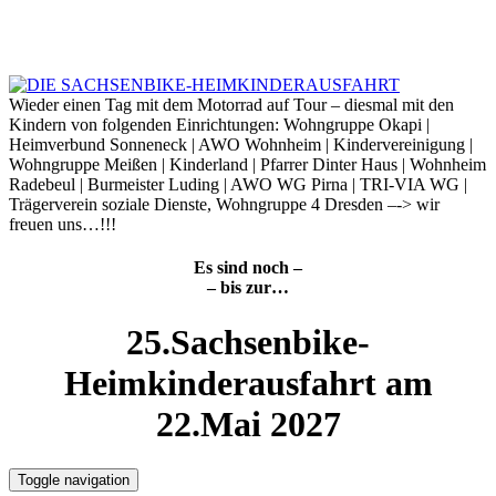
Skip
to
6. August 2026
content
Wieder einen Tag mit dem Motorrad auf Tour – diesmal mit den
Kindern von folgenden Einrichtungen: Wohngruppe Okapi |
Heimverbund Sonneneck | AWO Wohnheim | Kindervereinigung |
Wohngruppe Meißen | Kinderland | Pfarrer Dinter Haus | Wohnheim
Radebeul | Burmeister Luding | AWO WG Pirna | TRI-VIA WG |
Trägerverein soziale Dienste, Wohngruppe 4 Dresden –-> wir
freuen uns…!!!
Es sind noch –
– bis zur…
25.Sachsenbike-
Heimkinderausfahrt am
22.Mai 2027
Toggle navigation