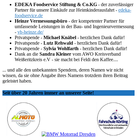
EDEKA Foodservice Stiftung & Co.KG
- der zuverlässiger
Partner für unsere Einkäufe zur Heimkinderausfahrt -
edeka-
foodservice.de
Heinze Vermessungsbüro
- der kompetenter Partner für
umfassende Leistungen in der Bau- und Ingenieurvermessung
-
vb-heinze.de/
Privatspende -
Michael Knäbel
- herzlichen Dank dafür!
Privatspende -
Lutz Rehwald
- herzlichen Dank dafür!
Privatspende -
Sylvia Wohlfarth
- herzlichen Dank dafür!
Dank an die
Sandra Kleiner
vom AWO Kreisverband
Weißeritzkreis e.V - sie macht bei Feldi den Kaffee....
... und alle den unbekannten Spendern, deren Namen wir nicht
wissen, da sie ohne Angabe ihres Namens trotzdem ihren Beitrag
geleistet haben.
Seit über 20 Jahren immer an unserer Seite!